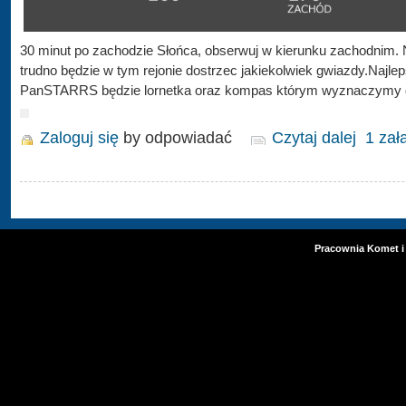
30 minut po zachodzie Słońca, obserwuj w kierunku zachodnim. N
trudno będzie w tym rejonie dostrzec jakiekolwiek gwiazdy.Najl
PanSTARRS będzie lornetka oraz kompas którym wyznaczymy d
Zaloguj się
by odpowiadać
Czytaj dalej
1 zał
Pracownia Komet i 