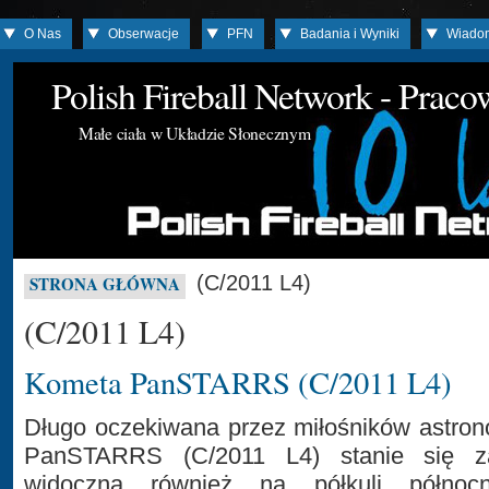
O Nas
Obserwacje
PFN
Badania i Wyniki
Wiado
Polish Fireball Network - Prac
Małe ciała w Układzie Słonecznym
(C/2011 L4)
STRONA GŁÓWNA
(C/2011 L4)
Kometa PanSTARRS (C/2011 L4)
Długo oczekiwana przez miłośników astron
PanSTARRS (C/2011 L4) stanie się za
widoczna również na półkuli północn