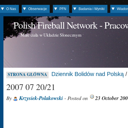
O Nas
Obserwacje
PFN
Badania i Wyniki
Wiado
Polish Fireball Network - Prac
Małe ciała w Układzie Słonecznym
Dziennik Bolidów nad Polską
STRONA GŁÓWNA
2007 07 20/21
By
Krzysiek-Polakowski
- Posted on
23 October 200