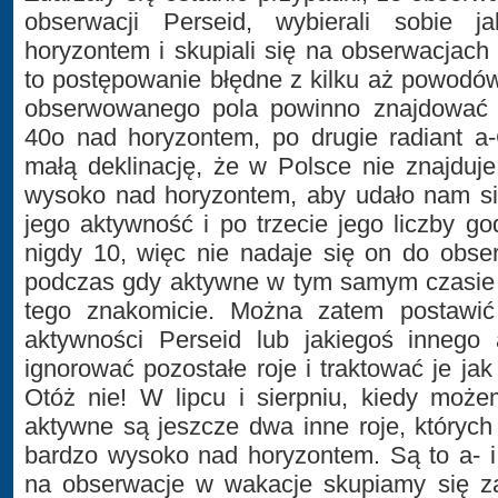
obserwacji Perseid, wybierali sobie j
horyzontem i skupiali się na obserwacjach 
to postępowanie błędne z kilku aż powodó
obserwowanego pola powinno znajdować 
40o nad horyzontem, po drugie radiant a-
małą deklinację, że w Polsce nie znajduje
wysoko nad horyzontem, aby udało nam si
jego aktywność i po trzecie jego liczby go
nigdy 10, więc nie nadaje się on do obse
podczas gdy aktywne w tym samym czasie 
tego znakomicie. Można zatem postawić
aktywności Perseid lub jakiegoś innego 
ignorować pozostałe roje i traktować je ja
Otóż nie! W lipcu i sierpniu, kiedy może
aktywne są jeszcze dwa inne roje, których
bardzo wysoko nad horyzontem. Są to a- 
na obserwacje w wakacje skupiamy się za