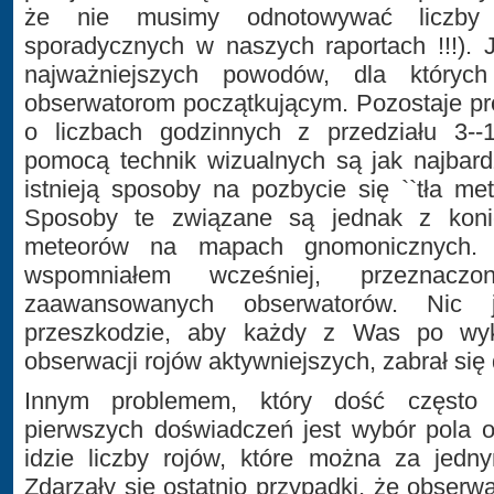
że nie musimy odnotowywać liczby 
sporadycznych w naszych raportach !!!). 
najważniejszych powodów, dla któryc
obserwatorom początkującym. Pozostaje pro
o liczbach godzinnych z przedziału 3--
pomocą technik wizualnych są jak najbard
istnieją sposoby na pozbycie się ``tła me
Sposoby te związane są jednak z konie
meteorów na mapach gnomonicznych. T
wspomniałem wcześniej, przeznac
zaawansowanych obserwatorów. Nic 
przeszkodzie, aby każdy z Was po wyk
obserwacji rojów aktywniejszych, zabrał się 
Innym problemem, który dość często 
pierwszych doświadczeń jest wybór pola o
idzie liczby rojów, które można za jed
Zdarzały się ostatnio przypadki, że obserw