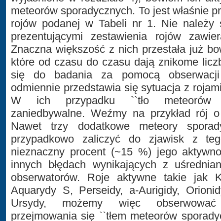
meteorów sporadycznych. To jest właśnie pr
rojów podanej w Tabeli nr 1. Nie należy
prezentującymi zestawienia rojów zawiera
Znaczna większość z nich przestała już b
które od czasu do czasu dają znikome licz
się do badania za pomocą obserwacji 
odmiennie przedstawia się sytuacja z roja
W ich przypadku ``tło meteorów sp
zaniedbywalne. Weźmy na przykład rój 
Nawet trzy dodatkowe meteory sporad
przypadkowo zaliczyć do zjawisk z teg
nieznaczny procent (~15 %) jego aktywno
innych błędach wynikających z uśrednian
obserwatorów. Roje aktywne takie jak Kw
Aquarydy S, Perseidy, a-Aurigidy, Orioni
Ursydy, możemy więc obserwować 
przejmowania się ``tłem meteorów sporadyc