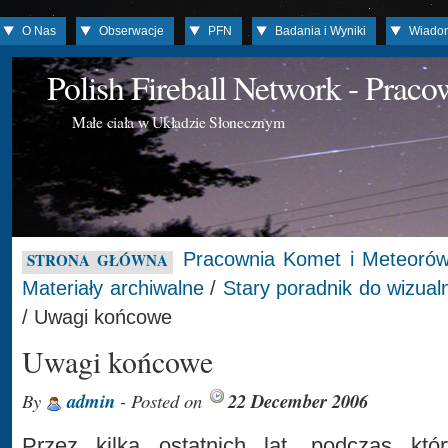
O Nas
Obserwacje
PFN
Badania i Wyniki
Wiado
Polish Fireball Network - Prac
Małe ciała w Układzie Słonecznym
Pracownia Komet i Meteoró
STRONA GŁÓWNA
Materiały archiwalne
/
Stary poradnik do wizua
/ Uwagi końcowe
Uwagi końcowe
By
admin
- Posted on
22 December 2006
Przez kilka ostatnich lat, podczas któ