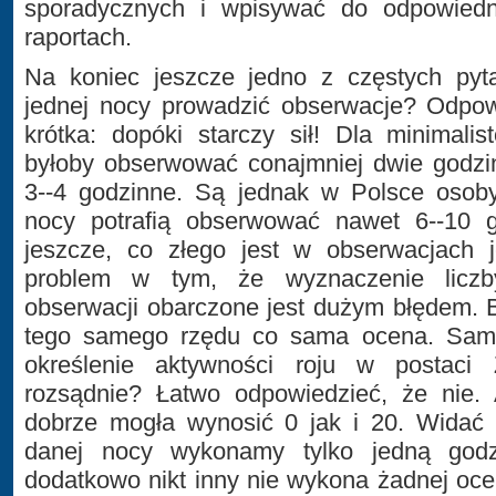
sporadycznych i wpisywać do odpowiedn
raportach.
Na koniec jeszcze jedno z częstych pyt
jednej nocy prowadzić obserwacje? Odpo
krótka: dopóki starczy sił! Dla minimal
byłoby obserwować conajmniej dwie godzin
3--4 godzinne. Są jednak w Polsce osoby
nocy potrafią obserwować nawet 6--10 
jeszcze, co złego jest w obserwacjach 
problem w tym, że wyznaczenie liczb
obserwacji obarczone jest dużym błędem. Bł
tego samego rzędu co sama ocena. Sami
określenie aktywności roju w postaci
rozsądnie? Łatwo odpowiedzieć, że nie. 
dobrze mogła wynosić 0 jak i 20. Widać w
danej nocy wykonamy tylko jedną godzi
dodatkowo nikt inny nie wykona żadnej oce