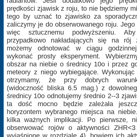
radiantów. Jeśli dodatkowo jego pręd
prędkości zjawisk z roju, to nie będziemy 
tego by uznać to zjawisko za sporadyczn
zaliczymy je do obserwowanego roju. Jego 
więc sztucznemu podwyższeniu. Aby 
przypadkowo nakładających się na rój 
możemy odnotować w ciągu godzinnej
wykonać prosty eksperyment. Wybierzmy
obszar na niebie o średnicy 10o i przez g
meteory z niego wybiegające. Wykonując k
otrzymamy, że przy dobrych warunk
(widoczność bliska 6.5 mag.) z dowolneg
średnicy 10o odnotujemy średnio 2--3 zjawi
ta dość mocno będzie zależała jeszc
horyzontem wybranego miejsca na niebie
kilka ważnych implikacji. Po pierwsze, 
obserwować rojów o aktywności ZHR<3 
wyjaśnione w rozdziale 4), bowiem ich ak