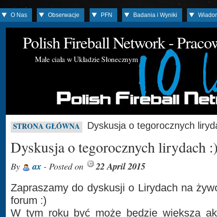
O Nas
Obserwacje
PFN
Badania i Wyniki
Wiado
Polish Fireball Network - Prac
Małe ciała w Układzie Słonecznym
Dyskusja o tegorocznych liryd
STRONA GŁÓWNA
Dyskusja o tegorocznych lirydach :
By
ax
- Posted on
22 April 2015
Zapraszamy do dyskusji o Lirydach na ży
forum :)
W tym roku być może będzie większa akt