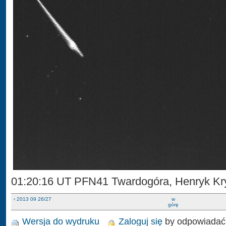
01:20:16 UT PFN41 Twardogóra, Henryk Kr
‹ 2013 09 26/27
w
górę
Wersja do wydruku
Zaloguj się
by odpowiadać