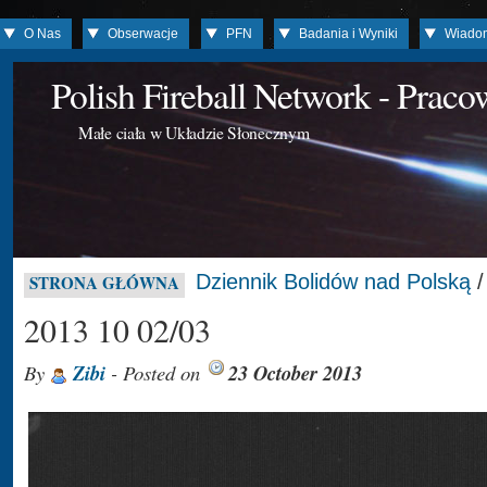
O Nas
Obserwacje
PFN
Badania i Wyniki
Wiado
Polish Fireball Network - Prac
Małe ciała w Układzie Słonecznym
Dziennik Bolidów nad Polską
STRONA GŁÓWNA
2013 10 02/03
By
Zibi
- Posted on
23 October 2013