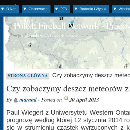
O Nas
Obserwacje
PFN
Badania i Wyniki
Wiado
Polish Fireball Network - Prac
Małe ciała w Układzie Słonecznym
Czy zobaczymy deszcz mete
STRONA GŁÓWNA
Czy zobaczymy deszcz meteorów 
By
marand
- Posted on
20 April 2013
Paul Wiegert z Uniwersytetu Western Ontar
prognozę według której 12 stycznia 2014 r
się w strumieniu cząstek wyrzuconych z 