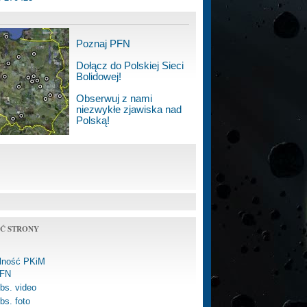
Poznaj PFN
Dołącz do Polskiej Sieci
Bolidowej!
Obserwuj z nami
niezwykłe zjawiska nad
Polską!
Ć STRONY
alność PKiM
FN
bs. video
bs. foto