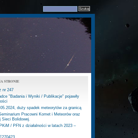
A STRONIE
z nr 247
dce "Badania i Wyniki / Publikacje" pojawiły
ości
.05.2024, duży spadek meteorytów za granicą
eminarium Pracowni Komet i Meteorów oraz
j Sieci Bolidowej.
PKiM / PFN z działalności w latach 2023 –
PF270423