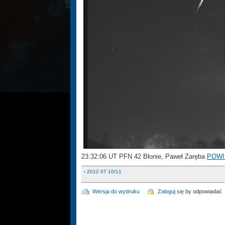
23:32:06 UT PFN 42 Błonie, Paweł Zaręba
POWI
‹ 2012 07 10/11
Wersja do wydruku
Zaloguj się
by odpowiadać