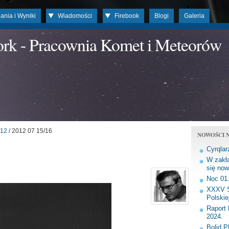
ania i Wyniki
Wiadomości
Firebook
Blogi
Galeria
work - Pracownia Komet i Meteorów
12
/ 2012 07 15/16
NOWOŚCI N
Cyrqlar
W zakła
się now
Noc 01
XXXV S
Polskie
Raport 
2024.
Bolid 