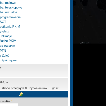
bs. radiowe
bs. teleskopowe
bs. wizualne
programowanie
SOT
potkania PKIM
yrqlarz
ublikacje
ładze PKiM
ik Bolidów
 PFN
e Zdjęć
 Dyskusyjna
A
GLĄDA
li stronę przegląda
0 użytkowników
i
5 gości
.
kownika:
*