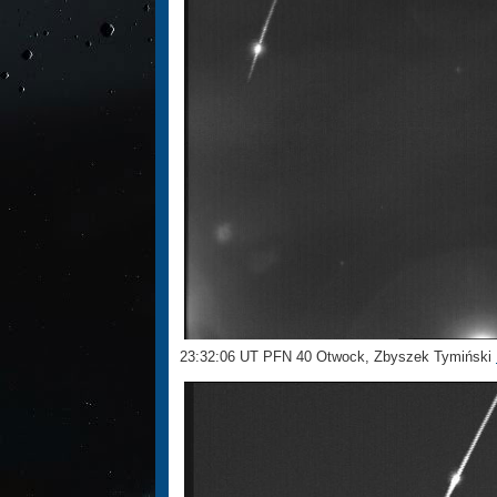
23:32:06 UT PFN 40 Otwock, Zbyszek Tymiński