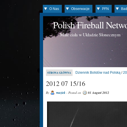
O Nas
Obserwacje
PFN
Bad
Polish Fireball Net
Małe ciała w Układzie Słonecznym
Dziennik Bolidów nad Polską
/
20
STRONA GŁÓWNA
2012 07 15/16
By
maziek
- Posted on
01 August 2012