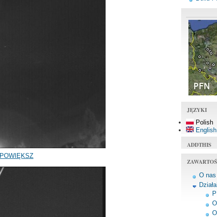
JĘZYKI
Polish
English
ADDTHIS
POWIĘKSZ
ZAWARTOŚ
O nas
Dział
P
O
O