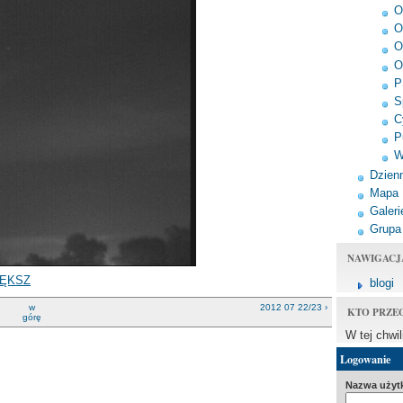
O
O
O
O
P
S
C
P
W
Dzienn
Mapa
Galeri
Grupa
NAWIGACJ
ĘKSZ
blogi
w
2012 07 22/23 ›
KTO PRZE
górę
W tej chwi
Logowanie
Nazwa użyt