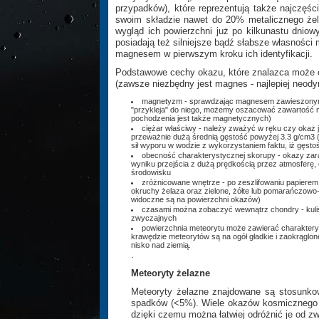
przypadków), które reprezentują także najczęś
swoim składzie nawet do 20% metalicznego żel
wygląd ich powierzchni już po kilkunastu dni
posiadają też silniejsze bądź słabsze własnoś
magnesem w pierwszym kroku ich identyfikacji.
Podstawowe cechy okazu, które znalazca może okr
(zawsze niezbędny jest magnes - najlepiej neod
magnetyzm - sprawdzając magnesem zawieszonym 
"przykleja" do niego, możemy oszacować zawartość m
pochodzenia jest także magnetycznych)
ciężar właściwy - należy zważyć w ręku czy okaz 
przeważnie dużą średnią gęstość powyżej 3.3 g/cm3 
sił wyporu w wodzie z wykorzystaniem faktu, iż gęsto
obecność charakterystycznej skorupy - okazy zar
wyniku przejścia z dużą prędkością przez atmosferę,
środowisku
zróżnicowane wnętrze - po zeszlifowaniu papierem
okruchy żelaza oraz zielone, żółte lub pomarańczowo
widoczne są na powierzchni okazów)
czasami można zobaczyć wewnątrz chondry - kulist
zwyczajnych
powierzchnia meteorytu może zawierać charakterys
krawędzie meteorytów są na ogół gładkie i zaokrągl
nisko nad ziemią.
.
Meteoryty żelazne
Meteoryty żelazne znajdowane są stosunko
spadków (<5%). Wiele okazów kosmicznego ż
dzięki czemu można łatwiej odróżnić je od z