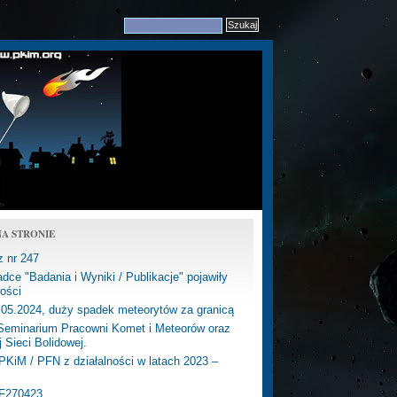
A STRONIE
z nr 247
dce "Badania i Wyniki / Publikacje" pojawiły
ości
.05.2024, duży spadek meteorytów za granicą
eminarium Pracowni Komet i Meteorów oraz
j Sieci Bolidowej.
PKiM / PFN z działalności w latach 2023 –
PF270423