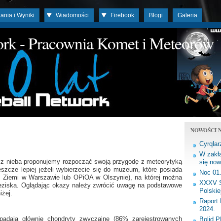
ania i Wyniki
Wiadomości
Firebook
Blogi
Galeria
work - Pracownia Komet i Meteorów
NOWOŚCI N
Cyrqlar
W zakła
z nieba proponujemy rozpocząć swoją przygodę z meteorytyką
się now
eszcze lepiej jeżeli wybierzecie się do muzeum, które posiada
Noc 01
 Ziemi w Warszawie lub OPiOA w Olszynie), na której można
XXXV S
aleziska. Oglądając okazy należy zwrócić uwagę na podstawowe
Polskie
iżej.
Raport 
2024.
spadają głównie chondryty zwyczajne (86% zarejestrowanych
Bolid 