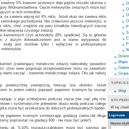
rój trawiony 5% kwasem azotowym daje piękne mozaiki ułożone z
O
 figury Widmanstaettena. Cięcie meteorytów żelaznych może być
O
jących w nich minerałów.
O
 że zawiera więcej niż 4% niklu. Jeżeli okaz nie zawiera niklu
O
t ziemskiego pochodzenia. Nie znaleziono jeszcze meteorytu, w
 niklu, choć znajdzie się paru śmiałków twierdzących inaczej
P
kie wtrącenia czystego żelaza).
S
ów kamiennych czyli achondryty (8% spadków). Są to głównie
C
spec z dużym doświadczeniem jest w stanie wytypować do
P
j skały jest możliwe tylko i wyłącznie w profesjonalnym
h meteorytów.
W
Dzienn
Mapa
kamień (zawierający metaliczne żelazo) należałoby sprawdzić
Galeri
ość stron www proponuje przeprowadzenie testu na zawartość
j warto zacząć - trawienie metalicznego żelaza. Oto jak należy
Grupa
NAWIGACJ
ąc powierzchnię zewnętrzną, tworząc tzw. okienko. Jeżeli
nikiem to potem należy poprawić papierem ściernym by usunąć
blogi
ętając o jego schłodzeniu podczas cięcia (nie ciąć piłą tzw.
KTO PRZE
entowe i systematyczne polewanie okazu wodą podczas całego
W tej chwi
 piętka może być przekazana do dalszych profesjonalnych badań.
Logowanie
nię papierem ściernym zmniejszając gradację ziarna tak długo
emy poprzestać na gradacji 600 - nie musi być poler!).
Nazwa użyt
żeniu ok. 5-10% (rozpuszczalnikiem może być spirytus ale