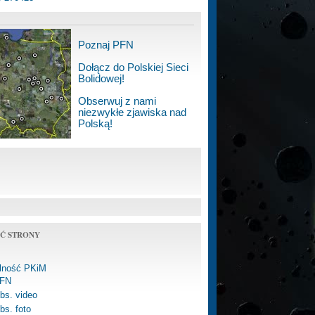
Poznaj PFN
Dołącz do Polskiej Sieci
Bolidowej!
Obserwuj z nami
niezwykłe zjawiska nad
Polską!
Ć STRONY
alność PKiM
FN
bs. video
bs. foto