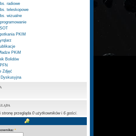
bs. radiowe
bs. teleskopowe
bs. wizualne
programowanie
SOT
potkania PKIM
yrqlarz
ublikacje
ładze PKiM
ik Bolidów
 PFN
e Zdjęć
 Dyskusyjna
A
GLĄDA
li stronę przegląda
0 użytkowników
i
6 gości
.
kownika:
*