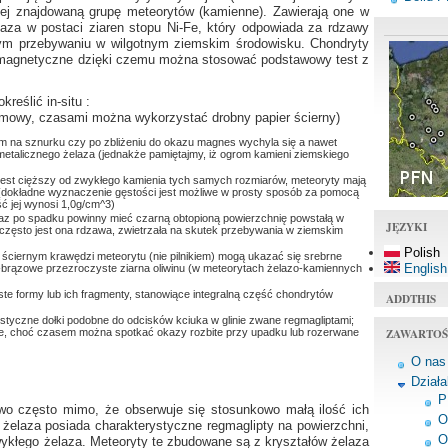
ciej znajdowaną grupę meteorytów (kamienne). Zawierają one w
aza w postaci ziaren stopu Ni-Fe, który odpowiada za rdzawy
owym przebywaniu w wilgotnym ziemskim środowisku. Chondryty
ci magnetyczne dzięki czemu można stosować podstawowy test z
eślić in-situ :
ymowy, czasami można wykorzystać drobny papier ścierny)
na sznurku czy po zbliżeniu do okazu magnes wychyla się a nawet
etalicznego żelaza (jednakże pamiętajmy, iż ogrom kamieni ziemskiego
jest cięższy od zwykłego kamienia tych samych rozmiarów, meteoryty mają
(dokładne wyznaczenie gęstości jest możliwe w prosty sposób za pomocą
ść jej wynosi 1,0g/cm^3)
az po spadku powinny mieć czarną obtopioną powierzchnię powstałą w
JĘZYKI
 często jest ona rdzawa, zwietrzała na skutek przebywania w ziemskim
Polish
 ściernym krawędzi meteorytu (nie pilnikiem) mogą ukazać się srebrne
English
-brązowe przezroczyste ziarna oliwinu (w meteorytach żelazo-kamiennych
e formy lub ich fragmenty, stanowiące integralną część chondrytów
ADDTHIS
tyczne dołki podobne do odcisków kciuka w glinie zwane regmagliptami;
ZAWARTOŚ
one, choć czasem można spotkać okazy rozbite przy upadku lub rozerwane
O nas
Dział
P
wo często mimo, że obserwuje się stosunkowo małą ilość ich
O
elaza posiada charakterystyczne regmaglipty na powierzchni,
O
wykłego żelaza. Meteoryty te zbudowane są z kryształów żelaza