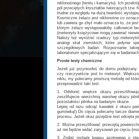
niklonośnego (tenitu i kamacytu). Ich przek
pól przeciętych kryształów tworzących tzw.
trudne ze względu na dużą twardość występu
Kosmiczne żelazo jest niklonośne co oznacza,
lub zawiera go zbyt mało oznacza to, że jes
którym żelazo występowałoby całkowicie bez
(meteoryty księżycowe mogą zawierać niewiel
Należy też wyróżnić rzadszy typ meteoryt
analogi skał ziemskich, które jedynie 
szczegółowych badań. Rozpoznanie takie
laboratorium specjalizującym się w badaniac
Proste testy chemiczne
Jeżeli już przyniosłeś do domu podejrzany 
czy rzeczywiście jest to meteoryt. Większ
niklu, my polecamy prostszą metodę od które
przeprowadzić taki test.
1. Odsłonić wnętrze okazu przeszlifowuj
zeszlifujecie wierzchnią warstwę okazu pil
pozostałości pilnika na badanym okazie.
Lepiej od razu odciąć kawałek z okazu pami
gumówką!) Do cięcia polecamy tarcze diam
procesu. Jeżeli okaz przejdzie test odcięta
2. Można przeszlifować przeciętą powierzch
aż nie będzie widać zarysowań po cięciu (moż
3. Zrobić roztwór kwasu azotowego o stę