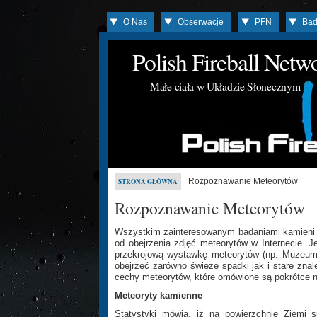
O Nas
Obserwacje
PFN
Bad
Polish Fireball Net
Małe ciała w Układzie Słonecznym
Rozpoznawanie Meteorytów
STRONA GŁÓWNA
Rozpoznawanie Meteorytów
Wszystkim zainteresowanym badaniami kamieni 
od obejrzenia zdjęć meteorytów w Internecie. J
przekrojową wystawkę meteorytów (np. Muzeum
obejrzeć zarówno świeże spadki jak i stare zn
cechy meteorytów, które omówione są pokrótce n
Meteoryty kamienne
Statystyki mówią, iż na powierzchnię Ziemi 