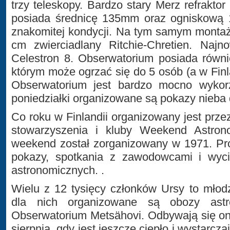
trzy teleskopy. Bardzo stary Merz refrakto
posiada średnicę 135mm oraz ogniskową 
znakomitej kondycji. Na tym samym monta
cm zwierciadlany Ritchie-Chretien. Najn
Celestron 8. Obserwatorium posiada równi
którym może ogrzać się do 5 osób (a w Finla
Obserwatorium jest bardzo mocno wykor
poniedziałki organizowane są pokazy nieba
Co roku w Finlandii organizowany jest prze
stowarzyszenia i kluby Weekend Astrono
weekend został zorganizowany w 1971. Pr
pokazy, spotkania z zawodowcami i wyci
astronomicznych. .
Wielu z 12 tysięcy członków Ursy to młod
dla nich organizowane są obozy astr
Obserwatorium Metsähovi. Odbywają się on
sierpnia, gdy jest jeszcze ciepło i wystarc