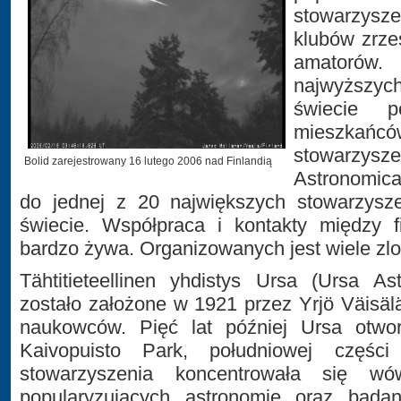
stowarzysz
klubów zrze
amatorów
najwyższ
świecie p
mieszkańcó
stowarzy
Bolid zarejestrowany 16 lutego 2006 nad Finlandią
Astronomica
do jednej z 20 największych stowarzysz
świecie. Współpraca i kontakty między f
bardzo żywa. Organizowanych jest wiele zlot
Tähtitieteellinen yhdistys Ursa (Ursa As
zostało założone w 1921 przez Yrjö Väisälä
naukowców. Pięć lat później Ursa otwo
Kaivopuisto Park, południowej części
stowarzyszenia koncentrowała się w
popularyzujących astronomię oraz bada