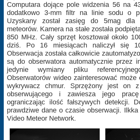
Computara dojące pole widzenia 56 na 43
dodatkowo 3-mm filtr na linie sodu o p
Uzyskany został zasięg do 5mag dla 
meteorów. Kamera na stałe została podpię
850 MHz. Cały sprzęt kosztował około 10
dziś. Po 16 miesiącach naliczył się 1
Obserwacja została całkowicie zautomatyz
są do obserwatora automatycznie przez i
jedynie wymiany pliku referencyjn
Obserwatorów wideo zainteresować może o
wykrywacz chmur. Sprzężony jest on z 
obserwującego i zawiesza jego prac
ograniczając ilość fałszywych detekcji. 
prawdziwe dane o czasie obserwacji. Ilkk
Video Meteor Network.