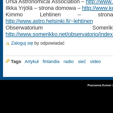
Ursa Astronomical Association –
http://www.
Ilkka Yrjölä – strona domowa –
http://www.k
Kimmo Lehtinen – str
http://www.astro.helsinki.fi/~lehtinen
Obserwatorium So
http://www.somerikko.net/observatorio/index
Zaloguj się
by odpowiadać
Tags
Artykuł
finlandia
radio
sieć
video
Pracownia Komet i 