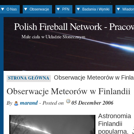
O Nas
Obserwacje
PFN
Badania i Wyniki
Wiado
Polish Fireball Network - Prac
Małe ciała w Układzie Słonecznym
Obserwacje Meteorów w Finla
STRONA GŁÓWNA
Obserwacje Meteorów w Finlandii
By
marand
- Posted on
05 December 2006
Astronomia
Finlandii
popularna. 