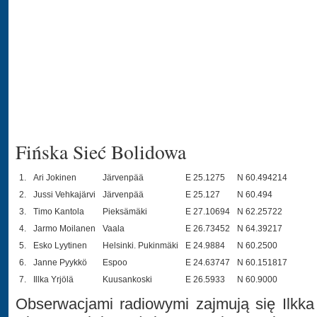
Fińska Sieć Bolidowa
1.
Ari Jokinen
Järvenpää
E 25.1275
N 60.494214
2.
Jussi Vehkajärvi
Järvenpää
E 25.127
N 60.494
3.
Timo Kantola
Pieksämäki
E 27.10694
N 62.25722
4.
Jarmo Moilanen
Vaala
E 26.73452
N 64.39217
5.
Esko Lyytinen
Helsinki. Pukinmäki
E 24.9884
N 60.2500
6.
Janne Pyykkö
Espoo
E 24.63747
N 60.151817
7.
Illka Yrjölä
Kuusankoski
E 26.5933
N 60.9000
Obserwacjami radiowymi zajmują się Ilkka 