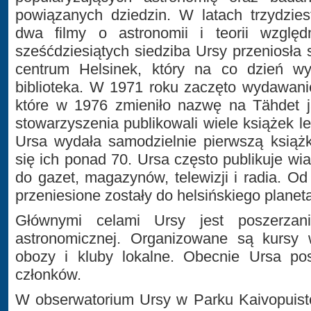
powiązanych dziedzin. W latach trzydzies
dwa filmy o astronomii i teorii względ
sześćdziesiątych siedziba Ursy przeniosła
centrum Helsinek, który na co dzień wy
biblioteka. W 1971 roku zaczęto wydawani
które w 1976 zmieniło nazwę na Tähdet j
stowarzyszenia publikowali wiele książek l
Ursa wydała samodzielnie pierwszą książk
się ich ponad 70. Ursa często publikuje w
do gazet, magazynów, telewizji i radia. O
przeniesione zostały do helsińskiego planet
Głównymi celami Ursy jest poszerzan
astronomicznej. Organizowane są kursy w
obozy i kluby lokalne. Obecnie Ursa pos
członków.
W obserwatorium Ursy w Parku Kaivopuisto