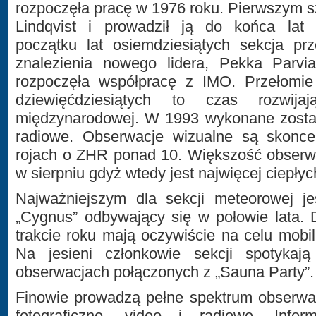
rozpoczęła pracę w 1976 roku. Pierwszym s
Lindqvist i prowadził ją do końca lat 
początku lat osiemdziesiątych sekcja pr
znalezienia nowego lidera, Pekka Parvi
rozpoczęła współpracę z IMO. Przełomie 
dziewięćdziesiątych to czas rozwija
międzynarodowej. W 1993 wykonane został
radiowe. Obserwacje wizualne są skonc
rojach o ZHR ponad 10. Większość obserw
w sierpniu gdyż wtedy jest najwięcej ciepłyc
Najważniejszym dla sekcji meteorowej je
„Cygnus” odbywający się w połowie lata.
trakcie roku mają oczywiście na celu mobil
Na jesieni członkowie sekcji spotykaj
obserwacjach połączonych z „Sauna Party”.
Finowie prowadzą pełne spektrum obserwac
fotograficzne, video i radiowe. Infor