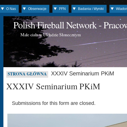
O Nas
Obserwacje
PFN
Badania i Wyniki
Wiado
Polish Fireball Network - Prac
Małe ciała w Układzie Słonecznym
XXXIV Seminarium PKiM
STRONA GŁÓWNA
XXXIV Seminarium PKiM
Submissions for this form are closed.