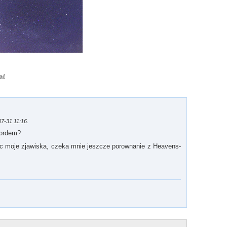
ać
07-31 11:16.
cordem?
ic moje zjawiska, czeka mnie jeszcze porownanie z Heavens-