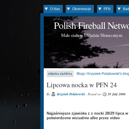
O Nas
Obserwacje
PFN
Bad
Polish Fireball Net
Małe ciała w Układzie Słonecznym
Blogi
/
Krzysiek-Polakowski's blo
STRONA GŁÓWNA
Lipcowa nocka w PFN 24
By
Krzysiek-Polakowski
- Posted on
29 July 2008
Najjaśniejsze zjawiska z z nocki 28/29 lipca
potwierdzone wizualnie albo przez video