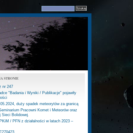
A STRONIE
z nr 247
dce "Badania i Wyniki / Publikacje" pojawiły
ości
.05.2024, duży spadek meteorytów za granicą
eminarium Pracowni Komet i Meteorów oraz
j Sieci Bolidowej.
PKiM / PFN z działalności w latach 2023 –
PF270423