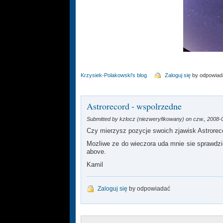
Krzysiek-Polakowski's blog
Zaloguj się
by odpowiad
Astrorecord - wspolrzedne
Submitted by kzlocz (niezweryfikowany) on czw., 2008-
Czy mierzysz pozycje swoich zjawisk Astrore
Mozliwe ze do wieczora uda mnie sie sprawdz
above.
Kamil
Zaloguj się
by odpowiadać