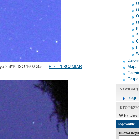
O
O
O
O
P
S
C
P
W
Dzienn
Mapa
-eye 2.8/10 ISO 1600 30s
PEŁEN ROZMIAR
Galeri
Grupa
NAWIGACJ
blogi
KTO PRZE
W tej chwi
Logowanie
Nazwa użyt