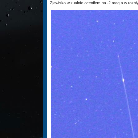
Zjawisko wizualnie oceniłem na -2 mag a w rozbł