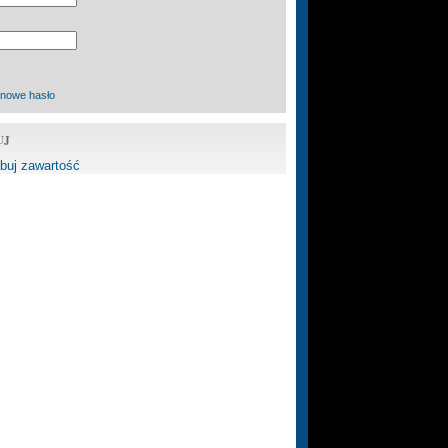
 nowe hasło
UJ