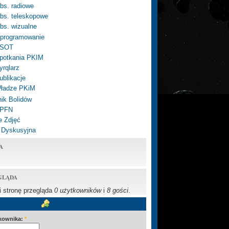
bs. radiowe
bs. teleskopowe
bs. wizualne
programowanie
SOT
potkania PKIM
yrqlarz
ublikacje
ładze PKiM
ik Bolidów
 PFN
e Zdjęć
 Dyskusyjna
A
GLĄDA
li stronę przegląda
0 użytkowników
i
8 gości
.
kownika:
*