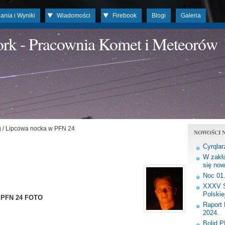
ania i Wyniki
Wiadomości
Firebook
Blogi
Galeria
work - Pracownia Komet i Meteorów
g
/ Lipcowa nocka w PFN 24
NOWOŚCI N
Cyrqlar
W zakła
się now
Noc 01
XXXV S
Polskie
 w PFN 24 FOTO
Raport 
2024.
Bolid 