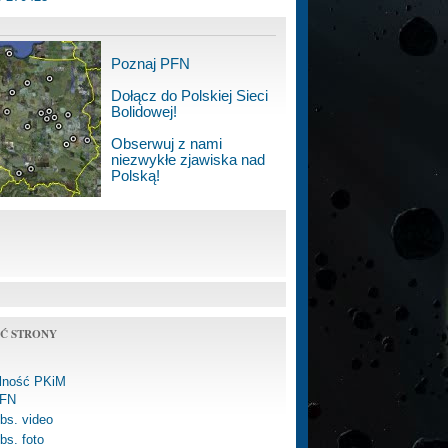
Poznaj PFN
Dołącz do Polskiej Sieci
Bolidowej!
Obserwuj z nami
niezwykłe zjawiska nad
Polską!
Ć STRONY
alność PKiM
FN
bs. video
bs. foto