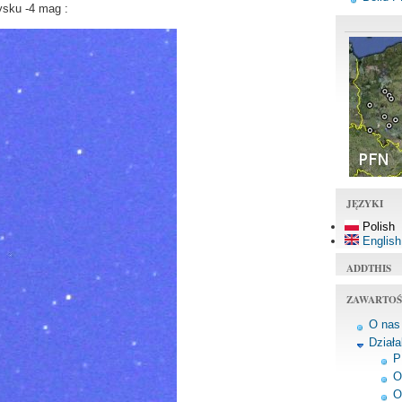
ysku -4 mag :
JĘZYKI
Polish
English
ADDTHIS
ZAWARTOŚ
O nas
Dział
P
O
O