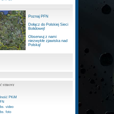
Poznaj PFN
Dołącz do Polskiej Sieci
Bolidowej!
Obserwuj z nami
niezwykłe zjawiska nad
Polską!
Ć STRONY
alność PKiM
FN
bs. video
bs. foto