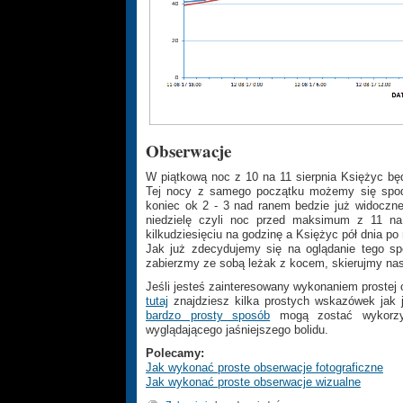
Obserwacje
W piątkową noc z 10 na 11 sierpnia Księżyc bę
Tej nocy z samego początku możemy się spod
koniec ok 2 - 3 nad ranem bedzie już widoczne
niedzielę czyli noc przed maksimum z 11 na
kilkudziesięciu na godzinę a Księżyc pół dnia po
Jak już zdecydujemy się na oglądanie tego spe
zabierzmy ze sobą leżak z kocem, skierujmy nasz
Jeśli jesteś zainteresowany wykonaniem prostej 
tutaj
znajdziesz kilka prostych wskazówek jak 
bardzo prosty sposób
mogą zostać wykorzys
wyglądającego jaśniejszego bolidu.
Polecamy:
Jak wykonać proste obserwacje fotograficzne
Jak wykonać proste obserwacje wizualne