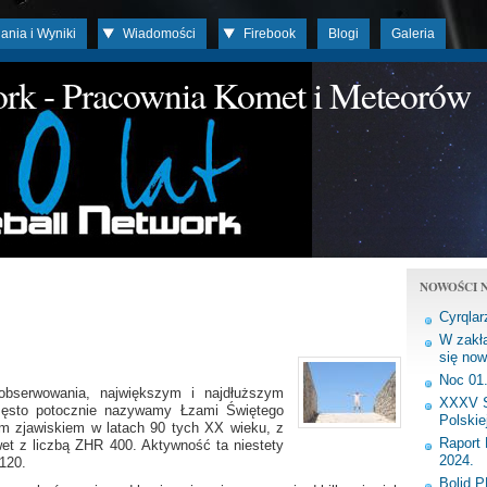
ania i Wyniki
Wiadomości
Firebook
Blogi
Galeria
work - Pracownia Komet i Meteorów
NOWOŚCI N
Cyrqlar
W zakła
się now
Noc 01
obserwowania, największym i najdłuższym
XXXV S
zęsto potocznie nazywamy Łzami Świętego
Polskie
ym zjawiskiem w latach 90 tych XX wieku, z
Raport 
t z liczbą ZHR 400. Aktywność ta niestety
2024.
120.
Bolid 