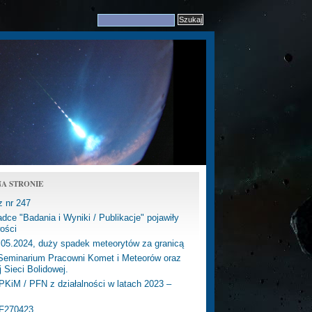
A STRONIE
z nr 247
dce "Badania i Wyniki / Publikacje" pojawiły
ości
.05.2024, duży spadek meteorytów za granicą
eminarium Pracowni Komet i Meteorów oraz
j Sieci Bolidowej.
PKiM / PFN z działalności w latach 2023 –
PF270423