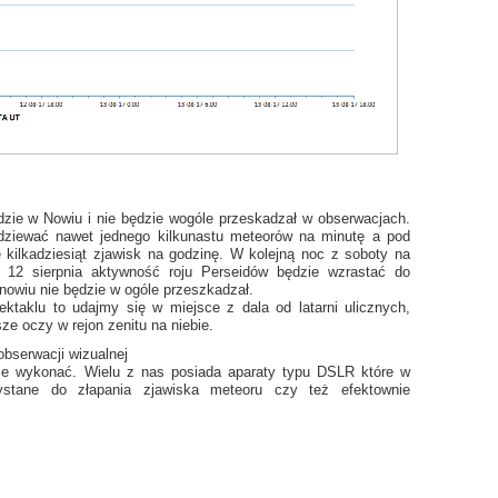
dzie w Nowiu i nie będzie wogóle przeskadzał w obserwacjach.
ziewać nawet jednego kilkunastu meteorów na minutę a pod
 kilkadziesiąt zjawisk na godzinę. W kolejną noc z soboty na
 12 sierpnia aktywność roju Perseidów będzie wzrastać do
 nowiu nie będzie w ogóle przeszkadzał.
ktaklu to udajmy się w miejsce z dala od latarni ulicznych,
e oczy w rejon zenitu na niebie.
obserwacji wizualnej
je wykonać. Wielu z nas posiada aparaty typu DSLR które w
tane do złapania zjawiska meteoru czy też efektownie