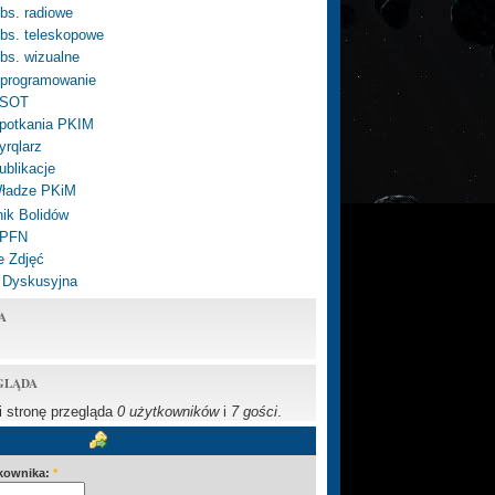
bs. radiowe
bs. teleskopowe
bs. wizualne
programowanie
SOT
potkania PKIM
yrqlarz
ublikacje
ładze PKiM
ik Bolidów
 PFN
e Zdjęć
 Dyskusyjna
A
GLĄDA
li stronę przegląda
0 użytkowników
i
7 gości
.
kownika:
*