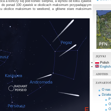
pca a kończy się pod koniec sierpnia, a wynosi od kilku zjawisk
ci do ponad 100 zjawisk w okolicach maksimum przypadającym
oku okolice maksimum to weekend, a główne stare maksimum
JĘZYKI
Polish
English
ADDTHIS
ZAWARTOŚ
O nas
Dział
P
O
O