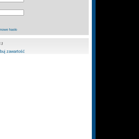
 nowe hasło
UJ