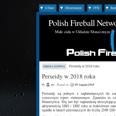
O Nas
Obserwacje
PFN
Bad
Polish Fireball Net
Małe ciała w Układzie Słonecznym
Perseidy w 2018 roku
STRONA GŁÓWNA
Perseidy w 2018 roku
By
ax
- Posted on
09 August 2018
Perseidy są jednym z najłatwiejszych do za
corocznym rojem meteorowym. Zjawisko to c
Wawrzyńca. Rój ten był najbardziej ekscytując
aktywnością 1991 i 1992 roku w maksimum nawe
spadła w latach późniejszych do liczby ZHR 100-