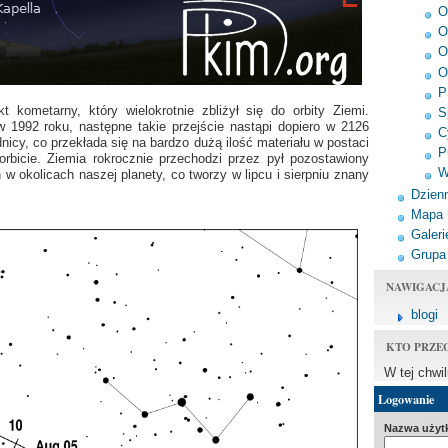
O
O
O
O
P
t kometarny, który wielokrotnie zbliżył się do orbity Ziemi.
S
w 1992 roku, następne takie przejście nastąpi dopiero w 2126
C
nicy, co przekłada się na bardzo dużą ilość materiału w postaci
P
orbicie. Ziemia rokrocznie przechodzi przez pył pozostawiony
W
 w okolicach naszej planety, co tworzy w lipcu i sierpniu znany
Dzienn
Mapa
Galeri
Grupa
NAWIGACJ
blogi
KTO PRZE
W tej chwi
Logowanie
Nazwa użyt