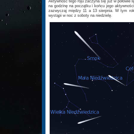
Aktywność tego roju zaczyna się już w połowie li
na godzinę na początku i końcu jego aktywnoś
zazwyczaj między 11 a 13 sierpnia. W tym r
wystąpi w noc z soboty na niedzielę.