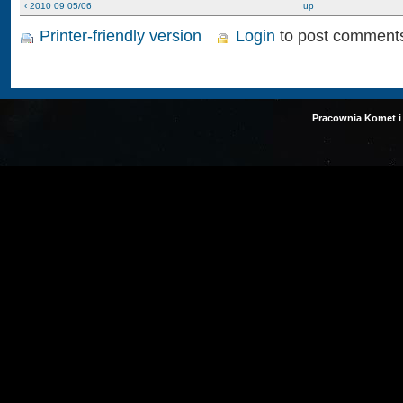
‹ 2010 09 05/06
up
Printer-friendly version
Login
to post comment
Pracownia Komet i 