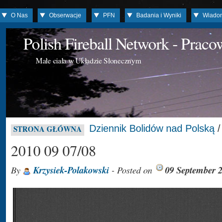
O Nas
Obserwacje
PFN
Badania i Wyniki
Wiado
Polish Fireball Network - Prac
Małe ciała w Układzie Słonecznym
Dziennik Bolidów nad Polską
STRONA GŁÓWNA
2010 09 07/08
By
Krzysiek-Polakowski
- Posted on
09 September 