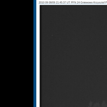
2010 09 08/09 21:45:37 UT PFN 24 Gniewowo Krzysztof 