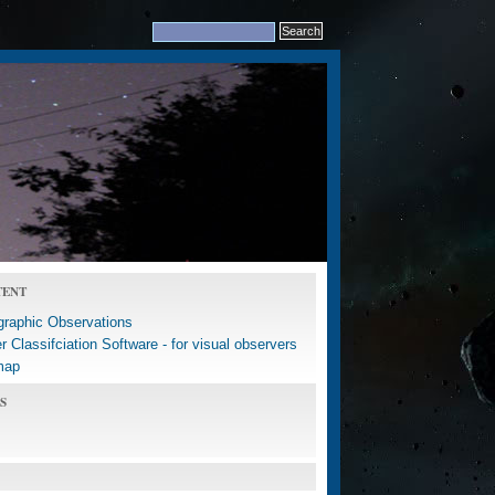
TENT
graphic Observations
 Classifciation Software - for visual observers
map
S