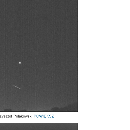
zysztof Polakowski
POWIĘKSZ