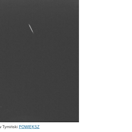
w Tymiński
POWIĘKSZ