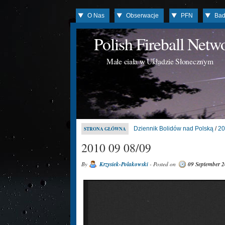
O Nas
Obserwacje
PFN
Bad
Polish Fireball Net
Małe ciała w Układzie Słonecznym
Dziennik Bolidów nad Polską
/
20
STRONA GŁÓWNA
2010 09 08/09
By
Krzysiek-Polakowski
- Posted on
09 September 