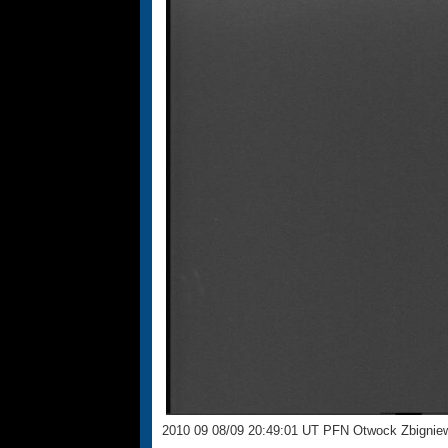
2010 09 08/09 20:49:01 UT PFN Otwock Zbignie