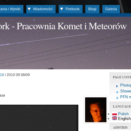
ania i Wyniki
Wiadomości
Firebook
Blogi
Galeria
work - Pracownia Komet i Meteorów
10
/ 2010 09 08/09
PAGE CON
Photo
Shower
2010
PFN 
LANGUAGE
Polish
English
ADDTHIS