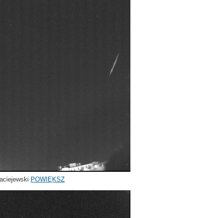
aciejewski
POWIĘKSZ