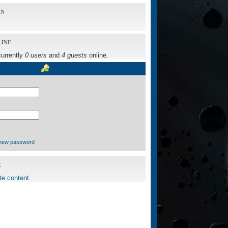
ON
LINE
currently
0 users
and
4 guests
online.
new password
E