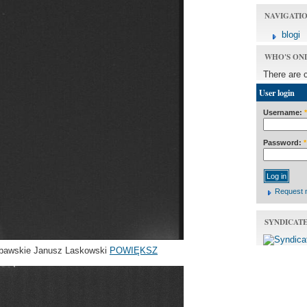
NAVIGATI
blogi
WHO'S ON
There are 
User login
Username:
*
Password:
*
Request 
SYNDICAT
ubawskie Janusz Laskowski
POWIĘKSZ