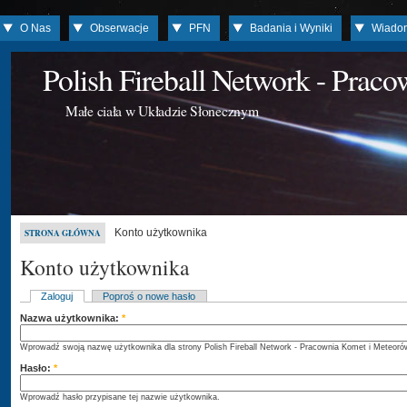
O Nas
Obserwacje
PFN
Badania i Wyniki
Wiado
Polish Fireball Network - Prac
Małe ciała w Układzie Słonecznym
Konto użytkownika
STRONA GŁÓWNA
Konto użytkownika
Zaloguj
Poproś o nowe hasło
Nazwa użytkownika:
*
Wprowadź swoją nazwę użytkownika dla strony Polish Fireball Network - Pracownia Komet i Meteoró
Hasło:
*
Wprowadź hasło przypisane tej nazwie użytkownika.