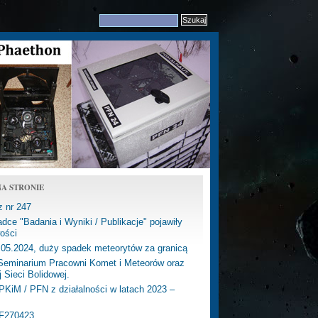
A STRONIE
z nr 247
dce "Badania i Wyniki / Publikacje" pojawiły
ości
.05.2024, duży spadek meteorytów za granicą
eminarium Pracowni Komet i Meteorów oraz
j Sieci Bolidowej.
PKiM / PFN z działalności w latach 2023 –
PF270423