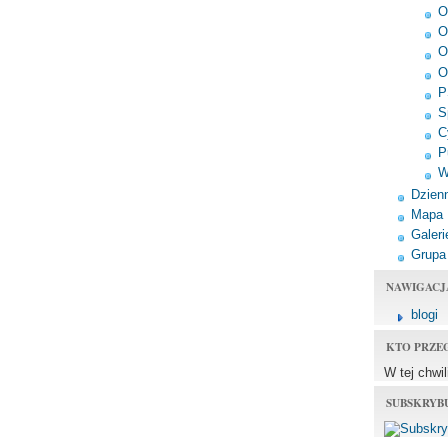
O
O
O
O
P
S
C
P
W
Dzienn
Mapa
Galeri
Grupa
NAWIGACJ
blogi
KTO PRZE
W tej chwi
SUBSKRYB