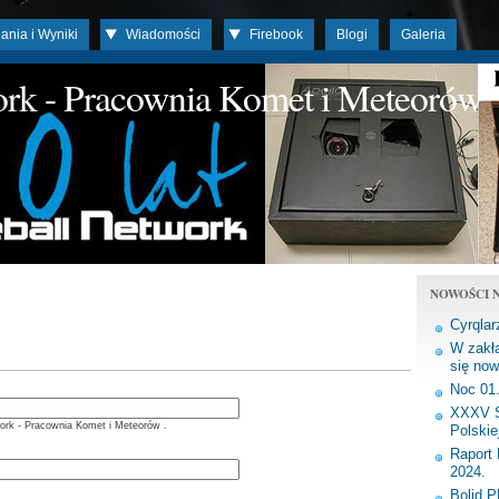
ania i Wyniki
Wiadomości
Firebook
Blogi
Galeria
work - Pracownia Komet i Meteorów
NOWOŚCI N
Cyrqlar
W zakła
się now
Noc 01
XXXV S
ork - Pracownia Komet i Meteorów .
Polskie
Raport 
2024.
Bolid 