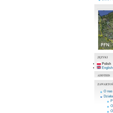
JĘZYKI
Polish
English
ADDTHIS
ZAWARTOŚ
O nas
Dział
P
O
O