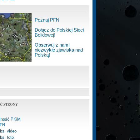
Poznaj PFN
Dołącz do Polskiej Sieci
Bolidowej!
Obserwuj z nami
niezwykłe zjawiska nad
Polską!
Ć STRONY
alność PKiM
FN
bs. video
bs. foto