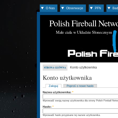
O Nas
Obserwacje
PFN
Bad
Polish Fireball Net
Małe ciała w Układzie Słonecznym
Konto użytkownika
STRONA GŁÓWNA
Konto użytkownika
Zaloguj
Poproś o nowe hasło
Nazwa użytkownika:
*
Wprowadź swoją nazwę użytkownika dla strony Polish Fireball Netw
Hasło:
*
Wprowadź hasło przypisane tej nazwie użytkownika.