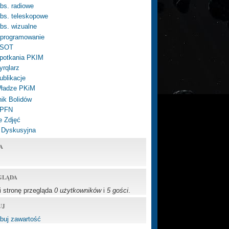
bs. radiowe
bs. teleskopowe
bs. wizualne
programowanie
SOT
potkania PKIM
yrqlarz
ublikacje
ładze PKiM
ik Bolidów
 PFN
e Zdjęć
 Dyskusyjna
A
GLĄDA
li stronę przegląda
0 użytkowników
i
5 gości
.
UJ