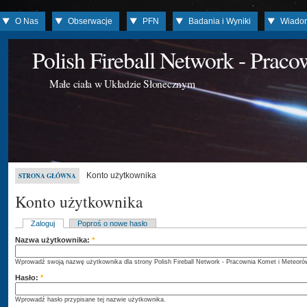
O Nas
Obserwacje
PFN
Badania i Wyniki
Wiado
Polish Fireball Network - Prac
Małe ciała w Układzie Słonecznym
Konto użytkownika
STRONA GŁÓWNA
Konto użytkownika
Zaloguj
Poproś o nowe hasło
Nazwa użytkownika:
*
Wprowadź swoją nazwę użytkownika dla strony Polish Fireball Network - Pracownia Komet i Meteoró
Hasło:
*
Wprowadź hasło przypisane tej nazwie użytkownika.