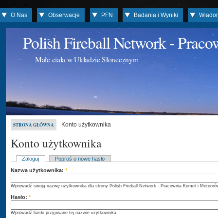
O Nas
Obserwacje
PFN
Badania i Wyniki
Wiado
Polish Fireball Network - Prac
Małe ciała w Układzie Słonecznym
Konto użytkownika
STRONA GŁÓWNA
Konto użytkownika
Zaloguj
Poproś o nowe hasło
Nazwa użytkownika:
*
Wprowadź swoją nazwę użytkownika dla strony Polish Fireball Network - Pracownia Komet i Meteoró
Hasło:
*
Wprowadź hasło przypisane tej nazwie użytkownika.