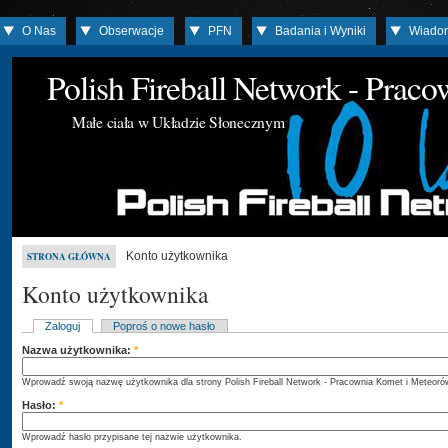
O Nas
Obserwacje
PFN
Badania i Wyniki
Wiado
Polish Fireball Network - Prac
Małe ciała w Układzie Słonecznym
Konto użytkownika
STRONA GŁÓWNA
Konto użytkownika
Zaloguj
Poproś o nowe hasło
Nazwa użytkownika:
*
Wprowadź swoją nazwę użytkownika dla strony Polish Fireball Network - Pracownia Komet i Meteoró
Hasło:
*
Wprowadź hasło przypisane tej nazwie użytkownika.