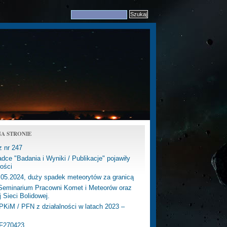
A STRONIE
z nr 247
dce "Badania i Wyniki / Publikacje" pojawiły
ości
.05.2024, duży spadek meteorytów za granicą
eminarium Pracowni Komet i Meteorów oraz
j Sieci Bolidowej.
PKiM / PFN z działalności w latach 2023 –
PF270423