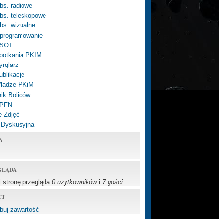
bs. radiowe
bs. teleskopowe
bs. wizualne
programowanie
SOT
potkania PKIM
yrqlarz
ublikacje
ładze PKiM
ik Bolidów
 PFN
e Zdjęć
 Dyskusyjna
A
GLĄDA
li stronę przegląda
0 użytkowników
i
7 gości
.
UJ