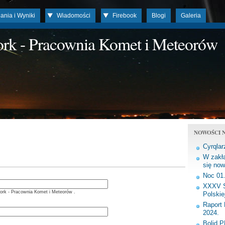
ania i Wyniki
Wiadomości
Firebook
Blogi
Galeria
work - Pracownia Komet i Meteorów
NOWOŚCI N
Cyrqlar
W zakła
się now
Noc 01
XXXV S
ork - Pracownia Komet i Meteorów .
Polskie
Raport 
2024.
Bolid 