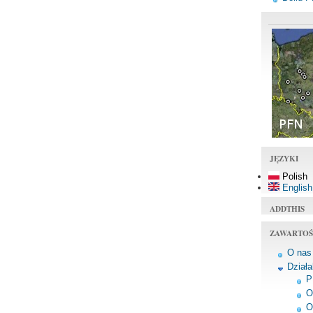
JĘZYKI
Polish
English
ADDTHIS
ZAWARTOŚ
O nas
Dział
P
O
O