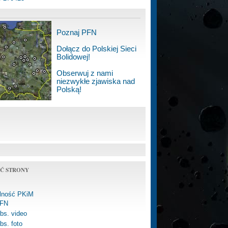
Poznaj PFN
Dołącz do Polskiej Sieci
Bolidowej!
Obserwuj z nami
niezwykłe zjawiska nad
Polską!
Ć STRONY
alność PKiM
FN
bs. video
bs. foto