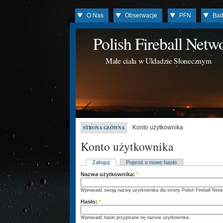
O Nas
Obserwacje
PFN
Bad
Polish Fireball Net
Małe ciała w Układzie Słonecznym
Konto użytkownika
STRONA GŁÓWNA
Konto użytkownika
Zaloguj
Poproś o nowe hasło
Nazwa użytkownika:
*
Wprowadź swoją nazwę użytkownika dla strony Polish Fireball Netw
Hasło:
*
Wprowadź hasło przypisane tej nazwie użytkownika.