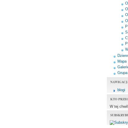
O
O
O
O
P
S
C
P
W
Dzienn
Mapa
Galeri
Grupa
NAWIGACJ
blogi
KTO PRZE
W tej chwi
SUBSKRYB