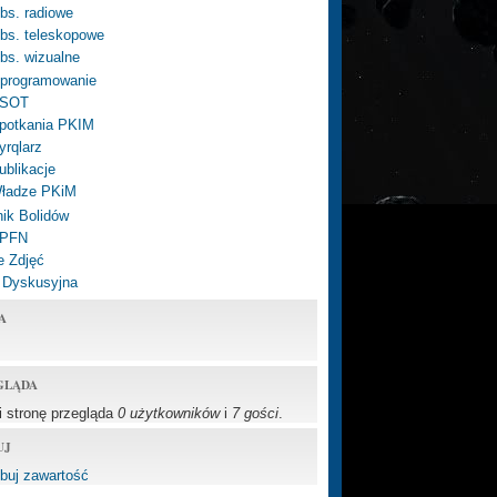
bs. radiowe
bs. teleskopowe
bs. wizualne
programowanie
SOT
potkania PKIM
yrqlarz
ublikacje
ładze PKiM
ik Bolidów
 PFN
e Zdjęć
 Dyskusyjna
A
GLĄDA
li stronę przegląda
0 użytkowników
i
7 gości
.
UJ