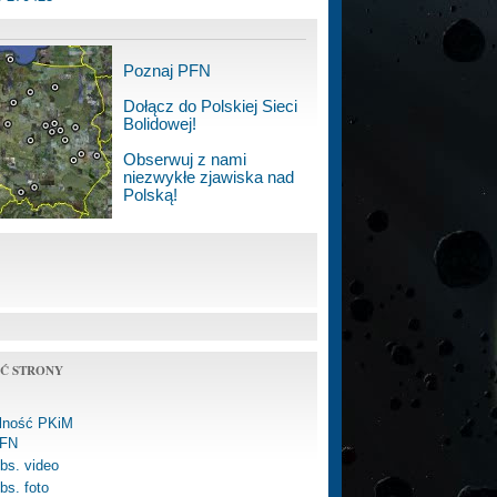
Poznaj PFN
Dołącz do Polskiej Sieci
Bolidowej!
Obserwuj z nami
niezwykłe zjawiska nad
Polską!
Ć STRONY
alność PKiM
FN
bs. video
bs. foto