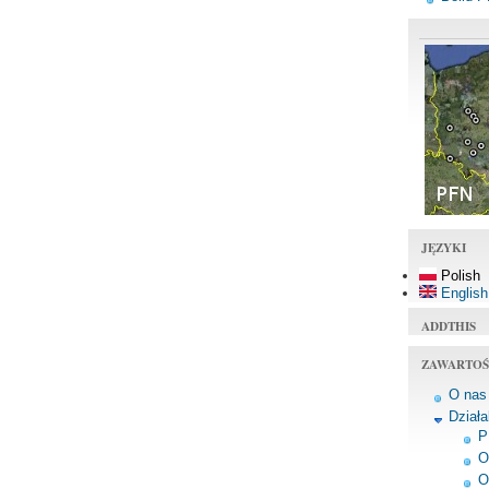
JĘZYKI
Polish
English
ADDTHIS
ZAWARTOŚ
O nas
Dział
P
O
O