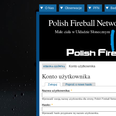
O Nas
Obserwacje
PFN
Bad
Polish Fireball Net
Małe ciała w Układzie Słonecznym
Konto użytkownika
STRONA GŁÓWNA
Konto użytkownika
Zaloguj
Poproś o nowe hasło
Nazwa użytkownika:
*
Wprowadź swoją nazwę użytkownika dla strony Polish Fireball Netw
Hasło:
*
Wprowadź hasło przypisane tej nazwie użytkownika.