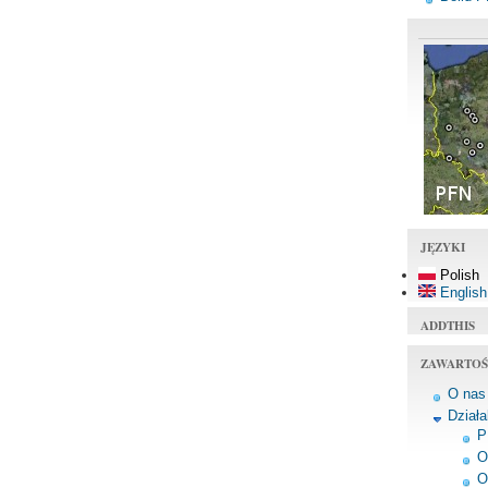
JĘZYKI
Polish
English
ADDTHIS
ZAWARTOŚ
O nas
Dział
P
O
O