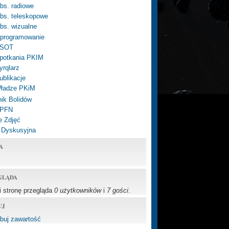
bs. radiowe
bs. teleskopowe
bs. wizualne
programowanie
SOT
potkania PKIM
yrqlarz
ublikacje
ładze PKiM
ik Bolidów
 PFN
e Zdjęć
 Dyskusyjna
A
GLĄDA
li stronę przegląda
0 użytkowników
i
7 gości
.
UJ