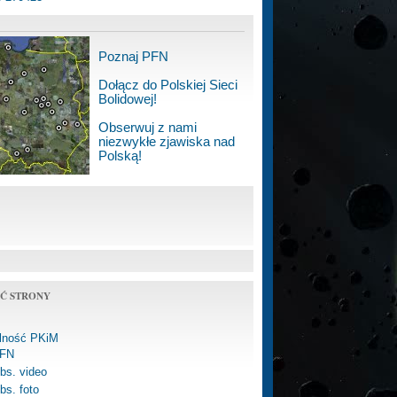
Poznaj PFN
Dołącz do Polskiej Sieci
Bolidowej!
Obserwuj z nami
niezwykłe zjawiska nad
Polską!
Ć STRONY
alność PKiM
FN
bs. video
bs. foto