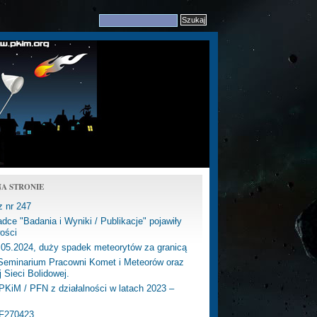
A STRONIE
z nr 247
dce "Badania i Wyniki / Publikacje" pojawiły
ości
.05.2024, duży spadek meteorytów za granicą
eminarium Pracowni Komet i Meteorów oraz
j Sieci Bolidowej.
PKiM / PFN z działalności w latach 2023 –
PF270423