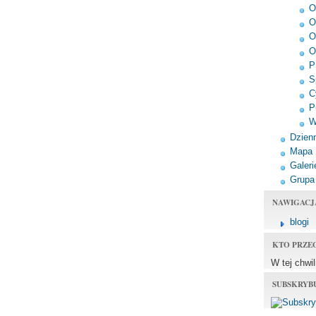
O
O
O
O
P
S
C
P
W
Dzienn
Mapa
Galeri
Grupa
NAWIGACJ
blogi
KTO PRZE
W tej chwi
SUBSKRYB