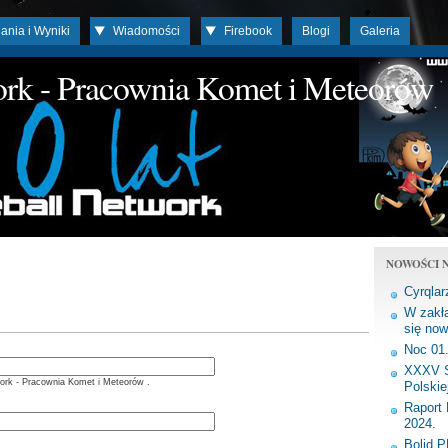
ania i Wyniki
Wiadomości
Firebook
Blogi
Galeria
work - Pracownia Komet i Meteorów
NOWOŚCI N
Cyrqlar
W zakła
się now
Noc 01
XXXV S
ork - Pracownia Komet i Meteorów .
Polskie
Raport 
2024.
Bolid 