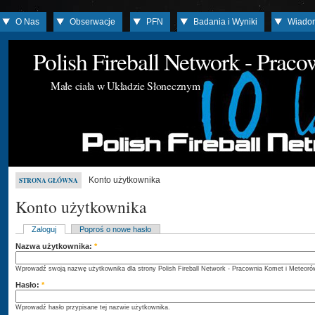
O Nas
Obserwacje
PFN
Badania i Wyniki
Wiado
Polish Fireball Network - Prac
Małe ciała w Układzie Słonecznym
Konto użytkownika
STRONA GŁÓWNA
Konto użytkownika
Zaloguj
Poproś o nowe hasło
Nazwa użytkownika:
*
Wprowadź swoją nazwę użytkownika dla strony Polish Fireball Network - Pracownia Komet i Meteoró
Hasło:
*
Wprowadź hasło przypisane tej nazwie użytkownika.