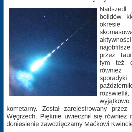
Nadszedł 
bolidów, k
okresi
skomaso
aktywności
najobfitsze
przez Tau
tym też o
również 
sporadyki
październ
rozświetl
wyjątko
kometarny. Został zarejestrowany przez 
Węgrzech. Pięknie uwiecznił się również n
doniesienie zawdzięczamy Maćkowi Kwincie