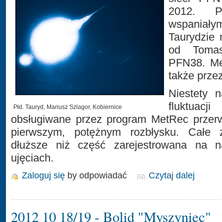
2012. P
wspania
Taurydzie
od Tomas
PFN38. Me
także przez
Niestety 
fluktuac
Płd. Tauryd, Mariusz Szlagor, Kobiernice
obsługiwane przez program MetRec przerwa
pierwszym, potężnym rozbłysku. Całe z
dłuższe niż część zarejestrowana na na
ujęciach.
Zaloguj się
by odpowiadać
Czytaj dalej
2012 10 18/19 - Bolid "Myszyniec"