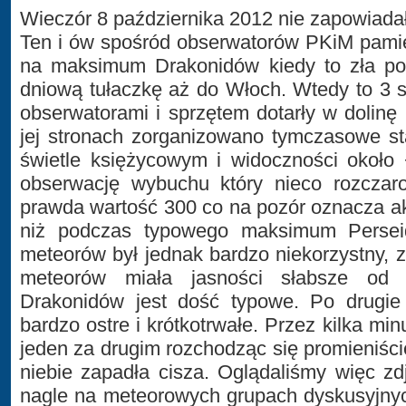
Wieczór 8 października 2012 nie zapowiada
Ten i ów spośród obserwatorów PKiM pamię
na maksimum Drakonidów kiedy to zła p
dniową tułaczkę aż do Włoch. Wtedy to 3
obserwatorami i sprzętem dotarły w dolinę
jej stronach zorganizowano tymczasowe st
świetle księżycowym i widoczności około
obserwację wybuchu który nieco rozczar
prawda wartość 300 co na pozór oznacza a
niż podczas typowego maksimum Perseid
meteorów był jednak bardzo niekorzystny,
meteorów miała jasności słabsze od
Drakonidów jest dość typowe. Po drugi
bardzo ostre i krótkotrwałe. Przez kilka min
jeden za drugim rozchodząc się promieniści
niebie zapadła cisza. Oglądaliśmy więc zd
nagle na meteorowych grupach dyskusyjny