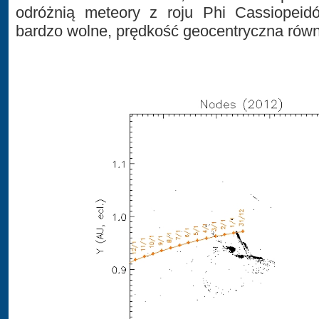
odróżnią meteory z roju Phi Cassiopeid
bardzo wolne, prędkość geocentryczna równ