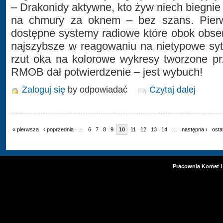
– Drakonidy aktywne, kto żyw niech biegnie
na chmury za oknem – bez szans. Pierw
dostępne systemy radiowe które obok obse
najszybsze w reagowaniu na nietypowe syt
rzut oka na kolorowe wykresy tworzone pr
RMOB dał potwierdzenie – jest wybuch!
Zaloguj się
by odpowiadać
Czytaj dalej
« pierwsza
‹ poprzednia
…
6
7
8
9
10
11
12
13
14
…
następna ›
osta
Pracownia Komet i 