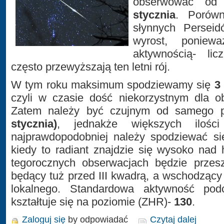
obserwować o
stycznia
. Porówn
słynnych Persei
wyrost, poniew
aktywnością- li
często przewyższają ten letni rój.
W tym roku maksimum spodziewamy się
3
czyli w czasie dość niekorzystnym dla o
Zatem należy być czujnym od samego 
stycznia)
, jednakże większych ilości
najprawdopodobniej należy spodziewać się
kiedy to radiant znajdzie się wysoko nad
tegorocznych obserwacjach będzie przesz
będący tuż przed III kwadrą, a wschodzący
lokalnego. Standardowa aktywność po
kształtuje się na poziomie (ZHR)-
130
.
Zaloguj się
by odpowiadać
Czytaj dalej