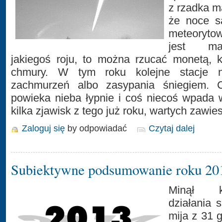
z rzadka m
że noce s
meteorytow
jest ma
jakiegoś roju, to można rzucać monetą, 
chmury. W tym roku kolejne stacje n
zachmurzeń albo zasypania śniegiem. 
powieka nieba łypnie i coś niecoś wpada 
kilka zjawisk z tego już roku, wartych zawie
Zaloguj się
by odpowiadać
Czytaj dalej
Subiektywne podsumowanie roku 2
Minął k
działania 
mija z 31 