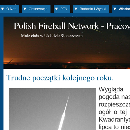
O Nas
Obserwacje
PFN
Badania i Wyniki
Wiado
Polish Fireball Network - Prac
Małe ciała w Układzie Słonecznym
Trudne początki kolejnego roku.
Wygląda
pogoda nas
rozpieszcz
ogół o tej
Kwadranty
lipca to ni