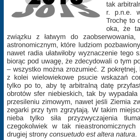
tak arbitr
r. p.n.e. 
Trochę to 
oka, że t
związku z łatwym do zaobserwowania, 
astronomicznym, które ludziom pozbawion
nawet radia ułatwiłoby wyznaczenie tego 
biorąc pod uwagę, że zdecydowali o tym po
– wszystko można zrozumieć. Z pokrętnej, 
z kolei wielowiekowe psucie wskazań co
tylko po to, aby tę arbitralną datę przyf
obrotów sfer niebieskich, tak by wypadała
przesileniu zimowym, nawet jeśli Ziemia z
zegarki przy tym zgrzytają. W takim miejsc
nieba tylko siła przyzwyczajenia tłu
czegokolwiek w tak nieastronomicznych o
drugiej strony
consuetudo est altera natura
.