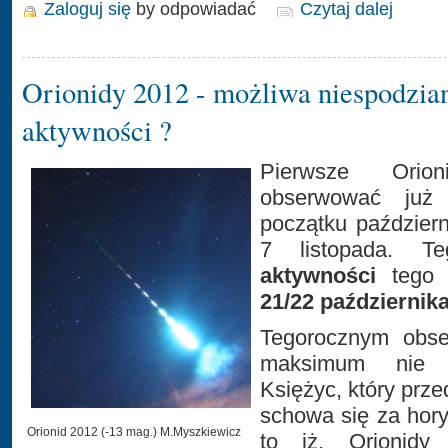
Zaloguj się
by odpowiadać
Czytaj dalej
Orionidy 2012 - możliwa niespodzia
aktywności ?
Pierwsze Orio
obserwować już
początku październ
7 listopada. T
aktywności
tego 
21/22 października
Tegorocznym obse
maksimum nie b
Księżyc, który prz
schowa się za hor
Orionid 2012 (-13 mag.) M.Myszkiewicz
to iż, Orionidy