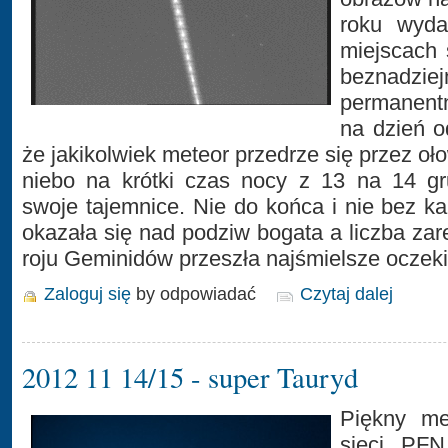
roku wyda
miejscach 
beznadz
permanentn
na dzień od
że jakikolwiek meteor przedrze się przez oł
niebo na krótki czas nocy z 13 na 14 gr
swoje tajemnice. Nie do końca i nie bez ka
okazała się nad podziw bogata a liczba zar
roju Geminidów przeszła najśmielsze oczek
Zaloguj się
by odpowiadać
Czytaj dalej
2012 11 14/15 - super Tauryd
Piękny me
sieci PFN