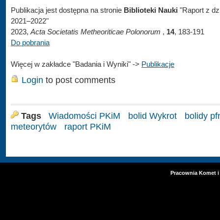
Publikacja jest dostępna na stronie
Biblioteki Nauki
"Raport z dz
2021–2022"
2023,
Acta Societatis Metheoriticae Polonorum
,
14
, 183-191
Do pobrania
Więcej w zakładce "Badania i Wyniki" ->
Publikacje
Login
to post comments
Tags
Wiadomości PKiM
bolid Wykrot
bolidy pf
meteorytów
raport PKiM
Pracownia Komet i 