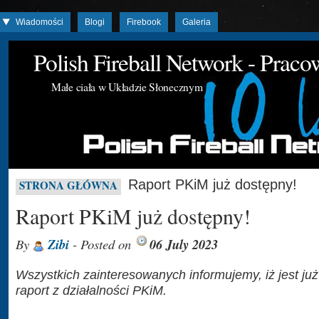
Wiadomości
Blogi
Firebook
Galeria
Polish Fireball Network - Prac
Małe ciała w Układzie Słonecznym
Raport PKiM już dostępny!
STRONA GŁÓWNA
Raport PKiM już dostępny!
By
Zibi
- Posted on
06 July 2023
Wszystkich zainteresowanych informujemy, iż jest już
raport z działalności PKiM.