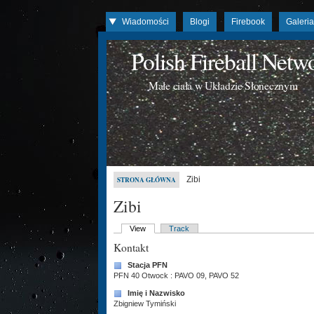
Wiadomości
Blogi
Firebook
Galeri
Polish Fireball Net
Małe ciała w Układzie Słonecznym
Zibi
STRONA GŁÓWNA
Zibi
View
Track
Kontakt
Stacja PFN
PFN 40 Otwock : PAVO 09, PAVO 52
Imię i Nazwisko
Zbigniew Tymiński