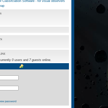
 Classifciation Software - for visual observers
map
S
ON
LINE
currently
0 users
and
7 guests
online.
new password