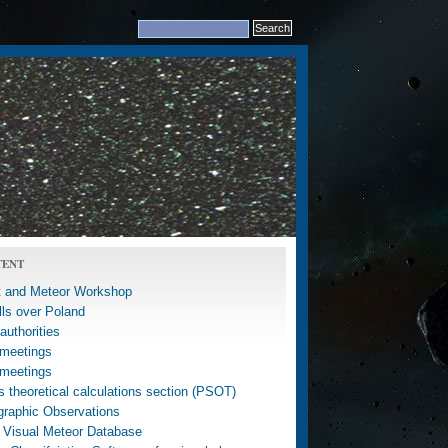
TENT
 and Meteor Workshop
lls over Poland
uthorities
meetings
meetings
 theoretical calculations section (PSOT)
graphic Observations
 Visual Meteor Database