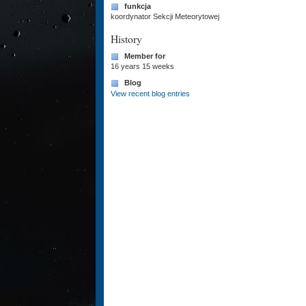
funkcja
koordynator Sekcji Meteorytowej
History
Member for
16 years 15 weeks
Blog
View recent blog entries