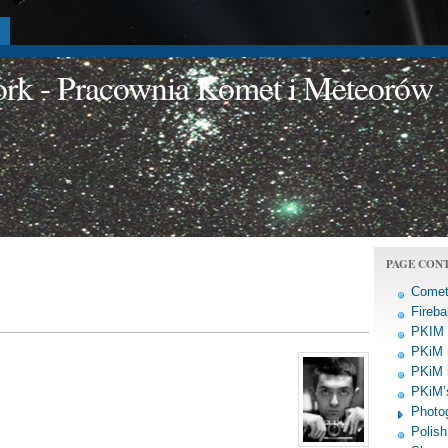
a
work - Pracownia Komet i Meteorów
PAGE CON
Comet
Fireba
PKIM a
PKiM 
PKiM 
PKiM’s
Photo
Polish