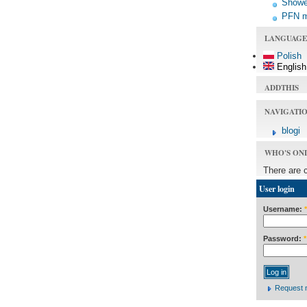
Shower
PFN 
LANGUAGE
Polish
English
ADDTHIS
NAVIGATI
blogi
WHO'S ON
There are 
User login
Username:
*
Password:
*
Request 