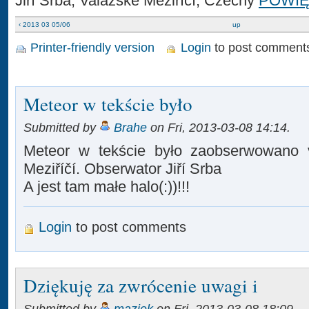
Jiří Srba, Valažské Meziříčí, Czechy
POWI
‹ 2013 03 05/06
up
Printer-friendly version
Login
to post comment
Meteor w tekście było
Submitted by
Brahe
on Fri, 2013-03-08 14:14.
Meteor w tekście było zaobserwowano 
Meziříčí. Obserwator Jiří Srba
A jest tam małe halo(:))!!!
Login
to post comments
Dziękuję za zwrócenie uwagi i
Submitted by
maziek
on Fri, 2013-03-08 18:09.