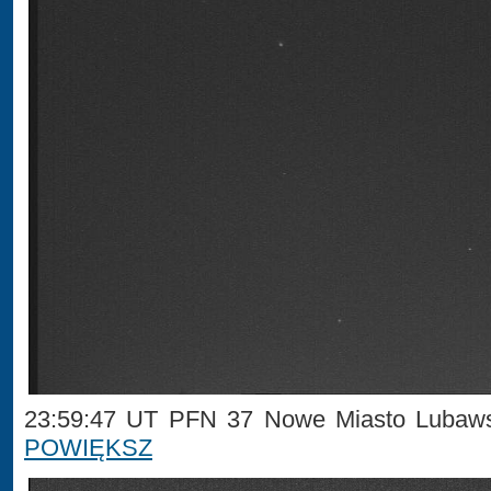
23:59:47 UT PFN 37 Nowe Miasto Lubaws
POWIĘKSZ