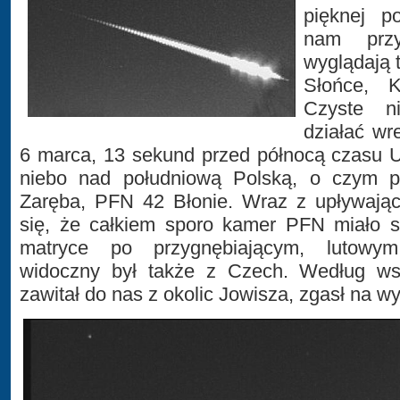
pięknej p
nam przy
wyglądają t
Słońce, K
Czyste n
działać wr
6 marca, 13 sekund przed północą czasu UT
niebo nad południową Polską, o czym p
Zaręba, PFN 42 Błonie. Wraz z upływając
się, że całkiem sporo kamer PFN miało s
matryce po przygnębiającym, lutowym
widoczny był także z Czech. Według wst
zawitał do nas z okolic Jowisza, zgasł na w