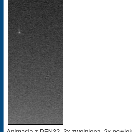
Animacja z PFN32, 3x zwolniona, 2x powię