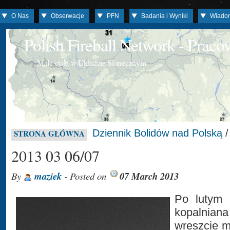
O Nas
Obserwacje
PFN
Badania i Wyniki
Wiado
Polish Fireball Network - Prac
Małe ciała w Układzie Słonecznym
Dziennik Bolidów nad Polską
STRONA GŁÓWNA
2013 03 06/07
By
maziek
- Posted on
07 March 2013
Po lutym 
kopalniana
wreszcie m