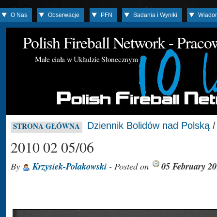
O Nas
Obserwacje
PFN
Badania i Wyniki
Wiado
Polish Fireball Network - Prac
Małe ciała w Układzie Słonecznym
Dziennik Bolidów nad Polską
STRONA GŁÓWNA
2010 02 05/06
By
Krzysiek-Polakowski
- Posted on
05 February 2