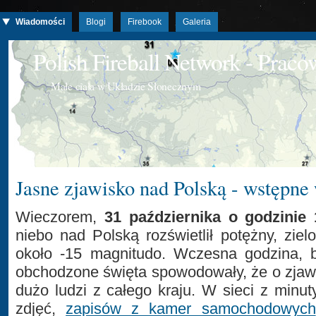
Wiadomości
Blogi
Firebook
Galeria
Polish Fireball Network - Prac
Małe ciała w Układzie Słonecznym
Jasne zjawisko nad Polską - wstępne
Wieczorem,
31 października o godzinie 
niebo nad Polską rozświetlił potężny, ziel
około -15 magnitudo. Wczesna godzina, 
obchodzone święta spowodowały, że o zjaw
dużo ludzi z całego kraju. W sieci z minu
zdjęć,
zapisów z kamer samochodowych