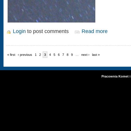
Login
to post comments
Read more
« first
‹ previous
1
2
3
4
5
6
7
8
9
…
next ›
last »
Pracownia Komet i 