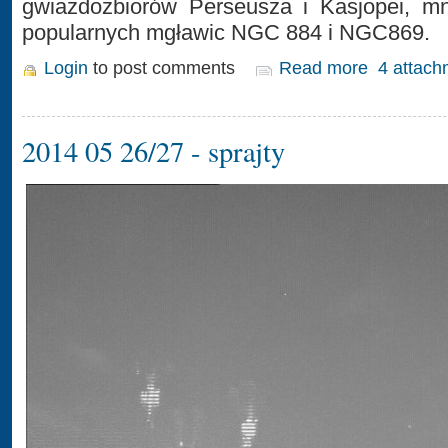
gwiazdozbiorów Perseusza i Kasjopei, mn
popularnych mgławic NGC 884 i NGC869.
Login
to post comments
Read more
4 attach
2014 05 26/27 - sprajty