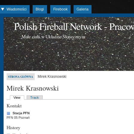
Wiadomości
Blogi
Firebook
Galeria
Polish Fireball Network - Prac
Małe ciała w Układzie Słonecznym
Mirek Krasnowski
STRONA GŁÓWNA
Mirek Krasnowski
View
Track
Kontakt
Stacja PFN
PFN 05 Poznań
History