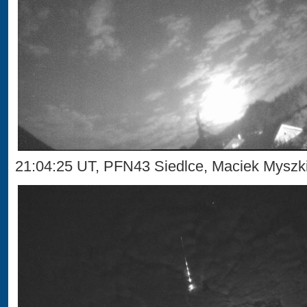
21:04:25 UT, PFN43 Siedlce, Maciek Mysz