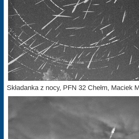
Składanka z nocy, PFN 32 Chełm, Maciek 