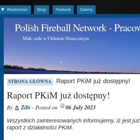
Wiadomości
Blogi
Firebook
Galeria
Polish Fireball Network - Prac
Małe ciała w Układzie Słonecznym
Raport PKiM już dostępny!
STRONA GŁÓWNA
Raport PKiM już dostępny!
By
Zibi
- Posted on
06 July 2023
Wszystkich zainteresowanych informujemy, iż jest już
raport z działalności PKiM.