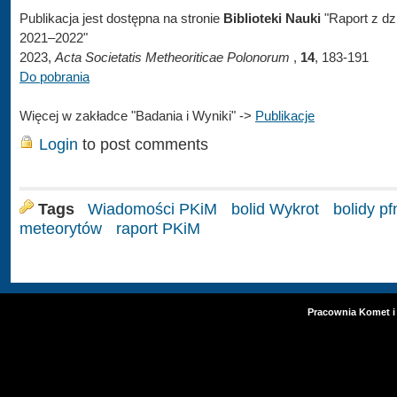
Publikacja jest dostępna na stronie
Biblioteki Nauki
"Raport z dz
2021–2022"
2023,
Acta Societatis Metheoriticae Polonorum
,
14
, 183-191
Do pobrania
Więcej w zakładce "Badania i Wyniki" ->
Publikacje
Login
to post comments
Tags
Wiadomości PKiM
bolid Wykrot
bolidy pf
meteorytów
raport PKiM
Pracownia Komet i 