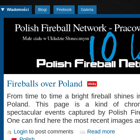
Wiadomości
Blogi
Firebook
Galeria
Polish Fireball Network - Prac
Małe ciała w Układzie Słonecznym
Fireballs over Poland
From time to time a bright fireball shines 
Poland. This page is a kind of chron
spectacular events captured by Polish Fir
One can find here the most recent images as
Login
to post comments
Read more
Polish