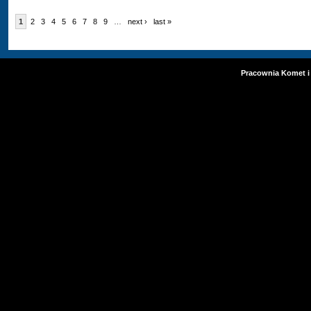
1
2
3
4
5
6
7
8
9
…
next ›
last »
Pracownia Komet i 