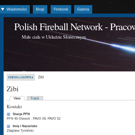
Wiadomości
Blogi
Firebook
Galeria
Polish Fireball Network - Prac
Małe ciała w Układzie Słonecznym
Zibi
STRONA GŁÓWNA
Zibi
View
Track
Kontakt
Stacja PFN
PFN 40 Otwock : PAVO 09, PAVO 52
Imię i Nazwisko
Zbigniew Tymiński