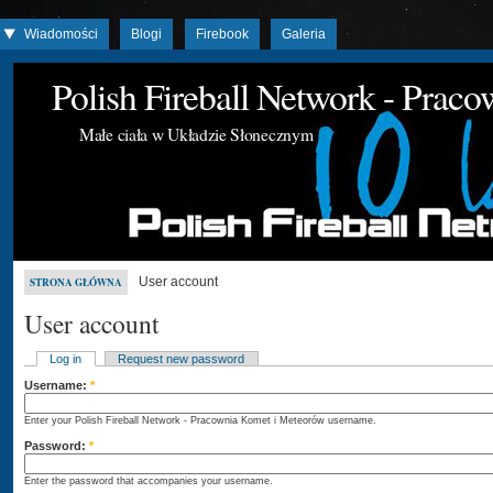
Wiadomości
Blogi
Firebook
Galeria
Polish Fireball Network - Prac
Małe ciała w Układzie Słonecznym
User account
STRONA GŁÓWNA
User account
Log in
Request new password
Username:
*
Enter your Polish Fireball Network - Pracownia Komet i Meteorów username.
Password:
*
Enter the password that accompanies your username.