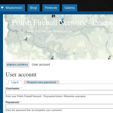
Wiadomości
Blogi
Firebook
Galeria
Polish Fireball Network - Prac
Małe ciała w Układzie Słonecznym
User account
STRONA GŁÓWNA
User account
Log in
Request new password
Username:
*
Enter your Polish Fireball Network - Pracownia Komet i Meteorów username.
Password:
*
Enter the password that accompanies your username.