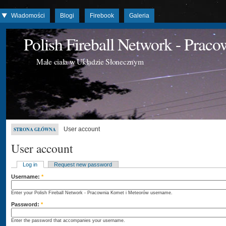
Wiadomości
Blogi
Firebook
Galeria
Polish Fireball Network - Prac
Małe ciała w Układzie Słonecznym
User account
STRONA GŁÓWNA
User account
Log in
Request new password
Username:
*
Enter your Polish Fireball Network - Pracownia Komet i Meteorów username.
Password:
*
Enter the password that accompanies your username.