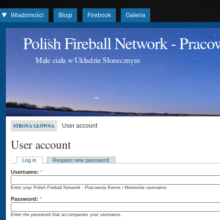
Wiadomości
Blogi
Firebook
Galeria
Polish Fireball Network - Prac
Małe ciała w Układzie Słonecznym
User account
STRONA GŁÓWNA
User account
Log in
Request new password
Username:
*
Enter your Polish Fireball Network - Pracownia Komet i Meteorów username.
Password:
*
Enter the password that accompanies your username.