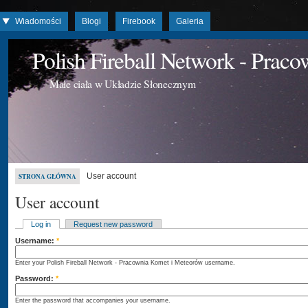
Wiadomości
Blogi
Firebook
Galeria
Polish Fireball Network - Prac
Małe ciała w Układzie Słonecznym
User account
STRONA GŁÓWNA
User account
Log in
Request new password
Username:
*
Enter your Polish Fireball Network - Pracownia Komet i Meteorów username.
Password:
*
Enter the password that accompanies your username.