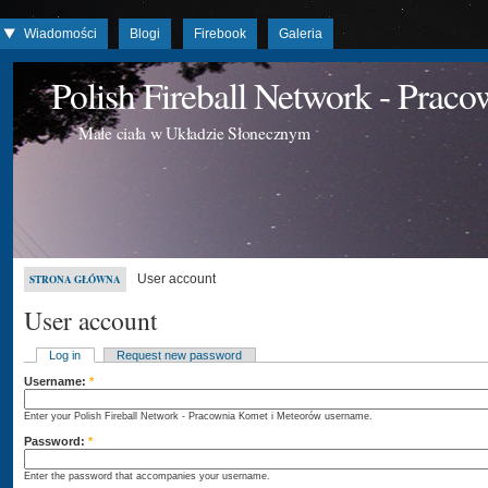
Wiadomości
Blogi
Firebook
Galeria
Polish Fireball Network - Prac
Małe ciała w Układzie Słonecznym
User account
STRONA GŁÓWNA
User account
Log in
Request new password
Username:
*
Enter your Polish Fireball Network - Pracownia Komet i Meteorów username.
Password:
*
Enter the password that accompanies your username.