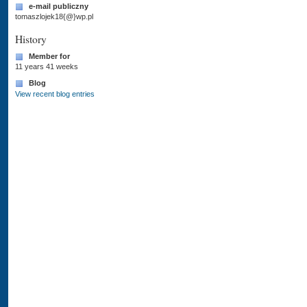
e-mail publiczny
tomaszlojek18{@}wp.pl
History
Member for
11 years 41 weeks
Blog
View recent blog entries