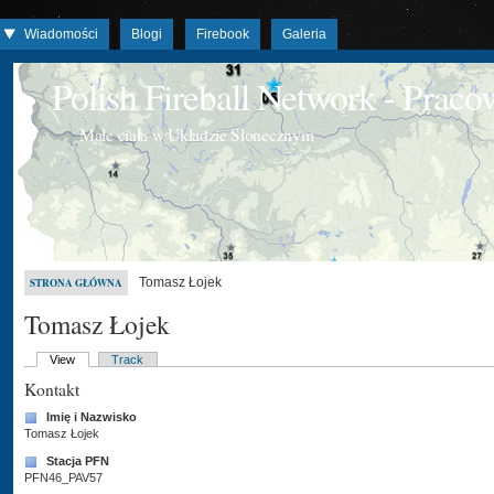
Wiadomości
Blogi
Firebook
Galeria
Polish Fireball Network - Prac
Małe ciała w Układzie Słonecznym
Tomasz Łojek
STRONA GŁÓWNA
Tomasz Łojek
View
Track
Kontakt
Imię i Nazwisko
Tomasz Łojek
Stacja PFN
PFN46_PAV57