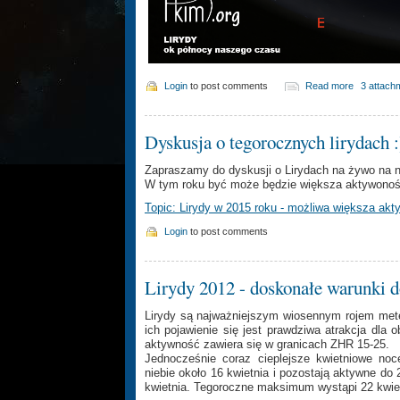
Login
to post comments
Read more
3 attach
Dyskusja o tegorocznych lirydach :
Zapraszamy do dyskusji o Lirydach na żywo na 
W tym roku być może będzie większa aktywoność
Topic: Lirydy w 2015 roku - możliwa większa ak
Login
to post comments
Lirydy 2012 - doskonałe warunki d
Lirydy są najważniejszym wiosennym rojem met
ich pojawienie się jest prawdziwa atrakcja dla
aktywność zawiera się w granicach ZHR 15-25.
Jednocześnie coraz cieplejsze kwietniowe noc
niebie około 16 kwietnia i pozostają aktywne d
kwietnia. Tegoroczne maksimum wystąpi 22 kwiet