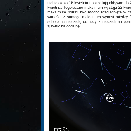
niebie około 16 kwietnia i pozostają aktywne d
kwietnia. Tegoroczne maksimum wystąpi 22 kwietn
maksimum potrafi być mocno rozciągnięte w cz
wartości z samego maksimum wynosi między 15
sobotę na niedzielę do nocy z niedzieli na po
zjawisk na godzinę.