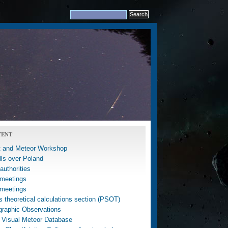
TENT
 and Meteor Workshop
lls over Poland
uthorities
meetings
meetings
 theoretical calculations section (PSOT)
graphic Observations
 Visual Meteor Database