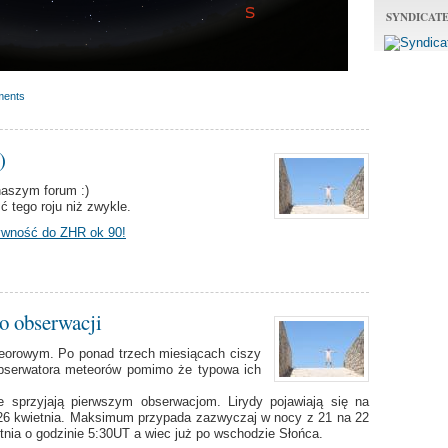
SYNDICAT
ments
)
naszym forum :)
 tego roju niż zwykle.
tywność do ZHR ok 90!
o obserwacji
eorowym. Po ponad trzech miesiącach ciszy
 obserwatora meteorów pomimo że typowa ich
e sprzyjają pierwszym obserwacjom. Lirydy pojawiają się na
o 26 kwietnia. Maksimum przypada zazwyczaj w nocy z 21 na 22
nia o godzinie 5:30UT a wiec już po wschodzie Słońca.