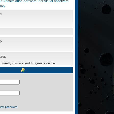
 Classifciation Software - for visual observers
map
S
ON
LINE
currently
0 users
and
10 guests
online.
new password