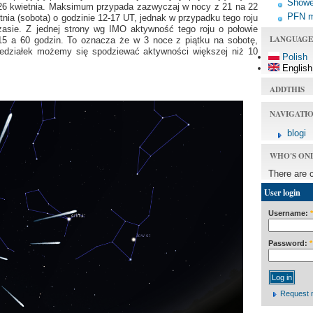
Shower
o 26 kwietnia. Maksimum przypada zazwyczaj w nocy z 21 na 22
PFN 
ia (sobota) o godzinie 12-17 UT, jednak w przypadku tego roju
asie. Z jednej strony wg IMO aktywność tego roju o połowie
LANGUAGE
 a 60 godzin. To oznacza że w 3 noce z piątku na sobotę,
niedziałek możemy się spodziewać aktywności większej niż 10
Polish
English
ADDTHIS
NAVIGATI
blogi
WHO'S ON
There are 
User login
Username:
*
Password:
*
Request 