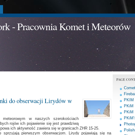
a
work - Pracownia Komet i Meteorów
PAGE CON
Comet
Fireba
nki do obserwacji Lirydów w
PKIM a
PKiM 
PKiM 
PKiM’s
m meteorowym w naszych szerokościach
ych rojów ich pojawienie się jest prawdziwą
Photo
ypowa ich aktywność zawiera się w granicach ZHR 15-25.
Polish
e sprzyjają pierwszym obserwacjom. Lirydy pojawiają się na