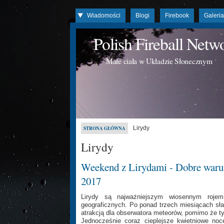
Wiadomości
Blogi
Firebook
Galeri
Polish Fireball Net
Małe ciała w Układzie Słonecznym
Lirydy
STRONA GŁÓWNA
Lirydy
Weekend z Lirydami - Dobre waru
2017
Lirydy są najważniejszym wiosennym roje
geograficznych. Po ponad trzech miesiącach słab
atrakcją dla obserwatora meteorów, pomimo że t
Jednocześnie coraz cieplejsze kwietniowe noc