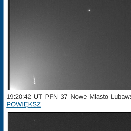
19:20:42 UT PFN 37 Nowe Miasto Lubaws
POWIĘKSZ