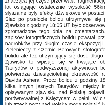
znacząca jej część przetrwała fragmentacj
lot osiągając ostatecznie wysokość 56km
słyszalne były efekty dźwiękowe w postac
Ślad po przelocie bolidu utrzymywał się 
Zjawisko z godziny 18:05 UT było obserwow
zgromadzone tego dnia na cmentarzach.
zapisów fotograficznych bolidu powstał prz
nagrobków przy długim czasie ekspozycji.
Zielenieccy z Czernic Borowych sfotografo
bolidu ale też utrzymujący się dość długo
Zjawisko to wpisuje się w trwające o
Taurydów o podwyższonej aktywności bo
potwierdza dziesięcioletnią okresowość 
Davida Ashera. Prócz bolidu z godziny 18
kilka innych jasnych Taurydów, między 
opisywanym zjawisku nad Polską pojawił 
porównywalnej z Księżycem w pełni. W ci
lub trzech nocy nad Polską mogą pojawić k