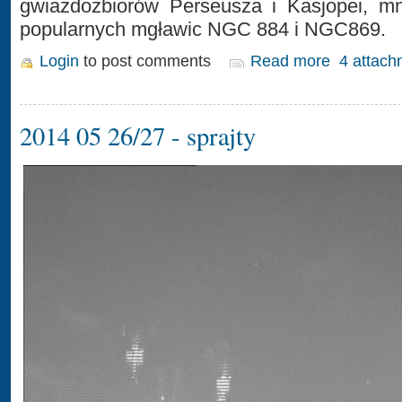
gwiazdozbiorów Perseusza i Kasjopei, mn
popularnych mgławic NGC 884 i NGC869.
Login
to post comments
Read more
4 attach
2014 05 26/27 - sprajty