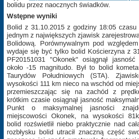
bolidu przez naocznych świadków.
Wstępne wyniki
Bolid z 31.10.2015 z godziny 18:05 czasu
jednym z największych zjawisk zarejestrow
Bolidową. Porównywalnym pod względem 
wydaje się być tylko bolid Kościerzyna z 3
PF20151031 "Okonek" osiągnął jasność 
około -15 magnitudo. Był to bolid kometa
Taurydów Południowych (STA). Zjawis
wysokości 111 km nieco na wschód od miej
przemieszczając się na zachód z prędk
krótkim czasie osiągnął jasność maksymal
Punkt o maksymalnej jasności znaj
miejscowości Okonek, na wysokości 81k
bolid rozświetlił niebo praktycznie nad 
rozbłysku bolid utracił znaczną część sw