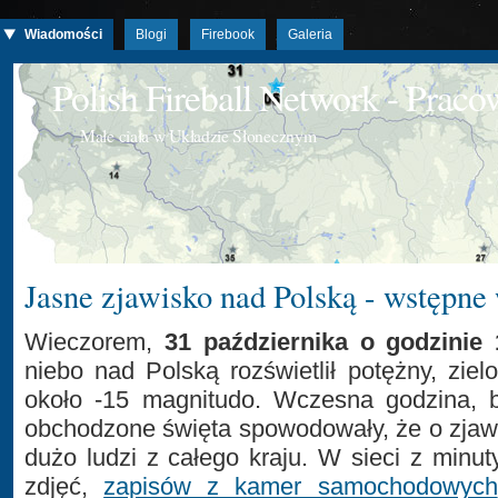
Wiadomości
Blogi
Firebook
Galeria
Polish Fireball Network - Prac
Małe ciała w Układzie Słonecznym
Jasne zjawisko nad Polską - wstępne
Wieczorem,
31 października o godzinie 
niebo nad Polską rozświetlił potężny, ziel
około -15 magnitudo. Wczesna godzina, 
obchodzone święta spowodowały, że o zjaw
dużo ludzi z całego kraju. W sieci z minu
zdjęć,
zapisów z kamer samochodowych