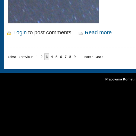
Login
to post comments
Read more
« first
‹ previous
1
2
3
4
5
6
7
8
9
…
next ›
last »
Pracownia Komet i 