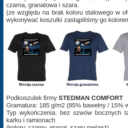
czarna, granatowa i szara.
(ze względu na brak koloru stalowego w ofe
wykonywać koszulki zastąpiliśmy go kolore
Podkoszulek firmy
STEDMAN COMFORT
Gramatura: 185 g/m2 (85% bawełny / 15% w
Typ wykończenia: bez szwów bocznych t
karku i ramionach
(kolory: czarny, granat, szary melanż)