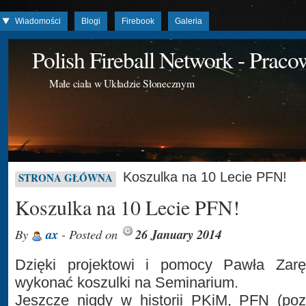
Wiadomości
Blogi
Firebook
Galeria
Polish Fireball Network - Prac
Małe ciała w Układzie Słonecznym
Koszulka na 10 Lecie PFN!
STRONA GŁÓWNA
Koszulka na 10 Lecie PFN!
By
ax
- Posted on
26 January 2014
Dzięki projektowi i pomocy Pawła Za
wykonać koszulki na Seminarium.
Jeszcze nigdy w historii PKiM, PFN (poz