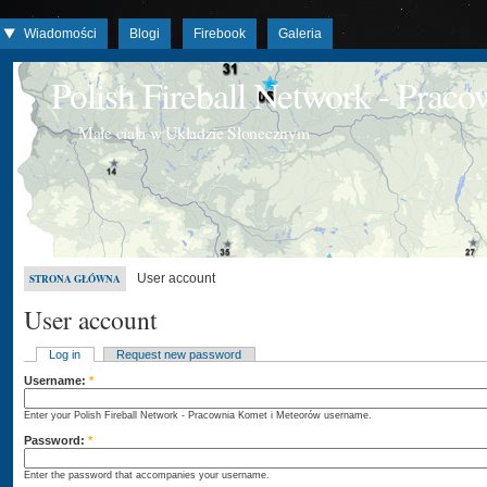
Wiadomości
Blogi
Firebook
Galeria
Polish Fireball Network - Prac
Małe ciała w Układzie Słonecznym
User account
STRONA GŁÓWNA
User account
Log in
Request new password
Username:
*
Enter your Polish Fireball Network - Pracownia Komet i Meteorów username.
Password:
*
Enter the password that accompanies your username.