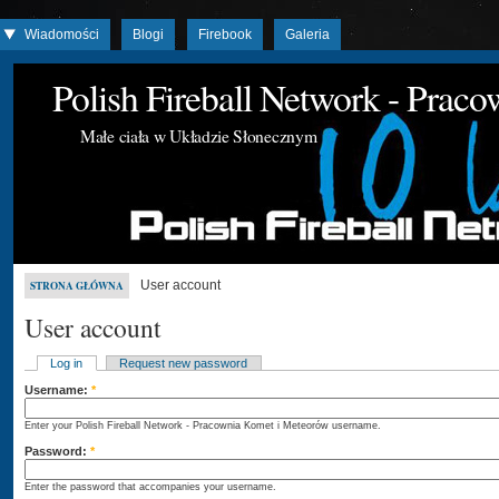
Wiadomości
Blogi
Firebook
Galeria
Polish Fireball Network - Prac
Małe ciała w Układzie Słonecznym
User account
STRONA GŁÓWNA
User account
Log in
Request new password
Username:
*
Enter your Polish Fireball Network - Pracownia Komet i Meteorów username.
Password:
*
Enter the password that accompanies your username.