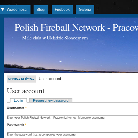
Wiadomości
Blogi
Firebook
Galeria
Polish Fireball Network - Prac
Małe ciała w Układzie Słonecznym
User account
STRONA GŁÓWNA
User account
Log in
Request new password
Username:
*
Enter your Polish Fireball Network - Pracownia Komet i Meteorów username.
Password:
*
Enter the password that accompanies your username.