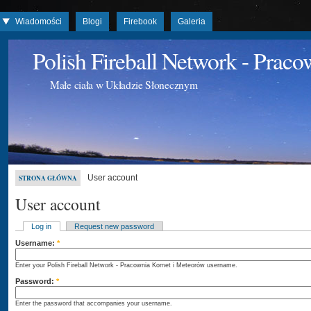
Wiadomości
Blogi
Firebook
Galeria
Polish Fireball Network - Prac
Małe ciała w Układzie Słonecznym
User account
STRONA GŁÓWNA
User account
Log in
Request new password
Username:
*
Enter your Polish Fireball Network - Pracownia Komet i Meteorów username.
Password:
*
Enter the password that accompanies your username.