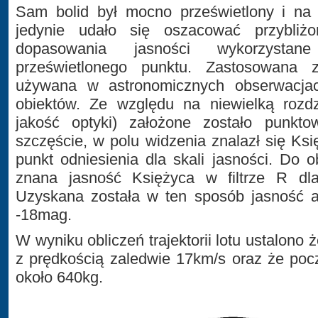
Sam bolid był mocno prześwietlony i na 
jedynie udało się oszacować przybliż
dopasowania jasności wykorzystane
prześwietlonego punktu. Zastosowana z
używana w astronomicznych obserwacjac
obiektów. Ze względu na niewielką rozdz
jakość optyki) założone zostało punkto
szczęście, w polu widzenia znalazł się Ksi
punkt odniesienia dla skali jasności. Do o
znana jasność Księżyca w filtrze R dla
Uzyskana została w ten sposób jasność a
-18mag.
W wyniku obliczeń trajektorii lotu ustalono
z prędkością zaledwie 17km/s oraz że po
około 640kg.