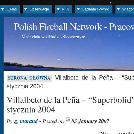
O Nas
Obserwacje
PFN
Badania i Wyniki
Wiado
Polish Fireball Network - Prac
Małe ciała w Układzie Słonecznym
Villalbeto de la Peña – “Su
STRONA GŁÓWNA
stycznia 2004
Villalbeto de la Peña – “Superbolid
stycznia 2004
By
marand
- Posted on
03 January 2007