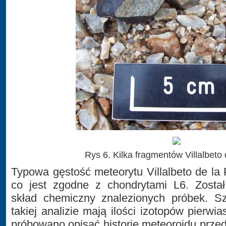
Rys 6. Kilka fragmentów Villalbeto
Typowa gęstość meteorytu Villalbeto de l
co jest zgodne z chondrytami L6. Został
skład chemiczny znalezionych próbek. S
takiej analizie mają ilości izotopów pierwi
próbowano opisać historię meteoroidu prze