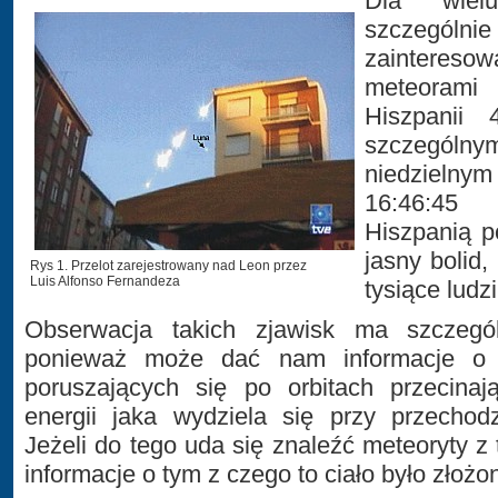
Dla wie
szczeg
zainteresow
meteoram
Hiszpanii
szczegó
niedzielnym
16:46:45
Hiszpanią p
jasny bolid,
Rys 1. Przelot zarejestrowany nad Leon przez
Luis Alfonso Fernandeza
tysiące ludzi
Obserwacja takich zjawisk ma szczegó
ponieważ może dać nam informacje o il
poruszających się po orbitach przecina
energii jaka wydziela się przy przechod
Jeżeli do tego uda się znaleźć meteoryty z
informacje o tym z czego to ciało było złożo