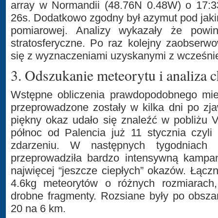
array w Normandii (48.76N 0.48W) o 17:3
26s. Dodatkowo zgodny był azymut pod jakim
pomiarowej. Analizy wykazały że powi
stratosferyczne. Po raz kolejny zaobserw
się z wyznaczeniami uzyskanymi z wcześnie
3. Odszukanie meteorytu i analiza 
Wstępne obliczenia prawdopodobnego mie
przeprowadzone zostały w kilka dni po zj
piękny okaz udało się znaleźć w pobliżu V
północ od Palencia już 11 stycznia czyli
zdarzeniu. W następnych tygodniach 
przeprowadziła bardzo intensywną kampan
najwięcej “jeszcze ciepłych” okazów. Łączn
4.6kg meteorytów o różnych rozmiarach
drobne fragmenty. Rozsiane były po obsza
20 na 6 km.