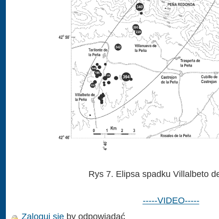
Rys 7. Elipsa spadku Villalbeto d
-----VIDEO-----
Zaloguj się
by odpowiadać