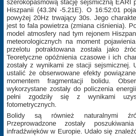
szerokopasmową stację sejsmiczną EARI p
Hiszpanii (43.3N -5.21E). O 16:52:01 poj
powyżej 20Hz trwający 30s. Jego charakt
jest to fala powietrza (zmiana ciśnienia). P
model atmosfery nad tym rejonem Hiszpan
meteorologicznych na moment pojawienia s
przelotu potraktowana została jako źród
Teoretyczne opóźnienia czasowe i ich cha
zostały z wynikami ze stacji sejsmicznej.
ustalić że obserwowane efekty powiązane
momentem fragmentacji bolidu. Obser
wykorzystane zostały do policzenia energii
pełni zgodziły się z wynikami uzy
fotometrycznych.
Bolidy są również naturalnymi źród
Przeprowadzone zostały poszukiwani
infradźwięków w Europie. Udało się znaleźć